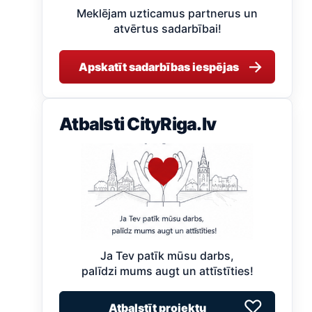
Meklējam uzticamus partnerus un
atvērtus sadarbībai!
→
Apskatīt sadarbības iespējas
Atbalsti CityRiga.lv
Ja Tev patīk mūsu darbs,
palīdzi mums augt un attīstīties!
♡
Atbalstīt projektu