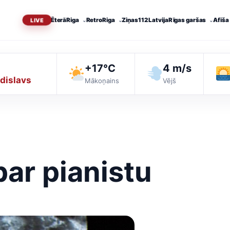
Ēterā
Riga
RetroRiga
Ziņas
112 Latvija
Rīgas garšas
Afiša
+17°C
4 m/s
dislavs
Mākoņains
Vējš
ar pianistu