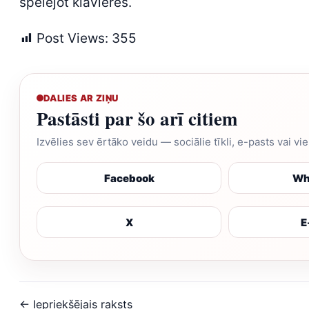
spēlējot klavieres.
Post Views:
355
DALIES AR ZIŅU
Pastāsti par šo arī citiem
Izvēlies sev ērtāko veidu — sociālie tīkli, e-pasts vai vi
Facebook
Wh
X
E
← Iepriekšējais raksts