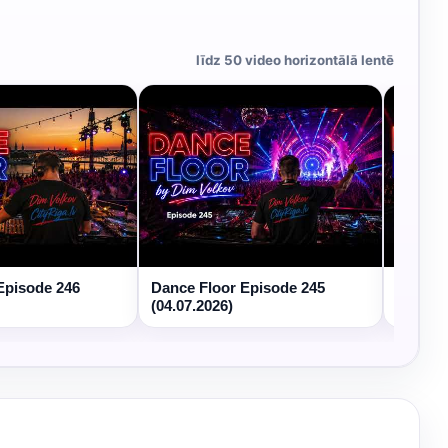
līdz 50 video horizontālā lentē
Episode 246
Dance Floor Episode 245
Dance 
(04.07.2026)
(27.06.