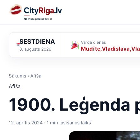
SESTDIENA
Vārda dienas
Mudīte
Vladislava
Vla
8. augusts 2026
Sākums › Afiša
Afiša
1900. Leģenda p
12. aprīlis 2024 · 1 min lasīšanas laiks