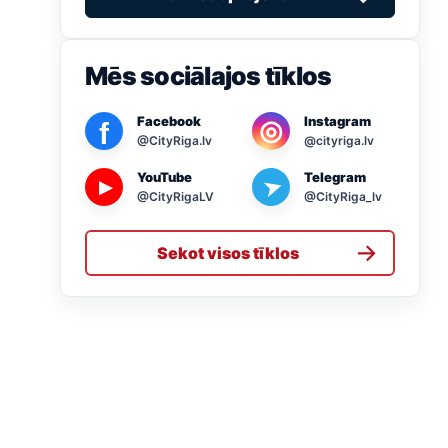
Mēs sociālajos tīklos
Facebook
Instagram
◎
f
@CityRiga.lv
@cityriga.lv
YouTube
Telegram
➤
▶
@CityRigaLV
@CityRiga_lv
→
Sekot visos tīklos