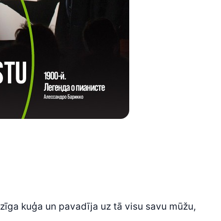
lzīga kuģa un pavadīja uz tā visu savu mūžu,