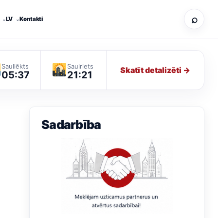
⌕
LV
Kontakti
Saullēkts
Saulriets
Skatīt detalizēti →
05:37
21:21
Sadarbība