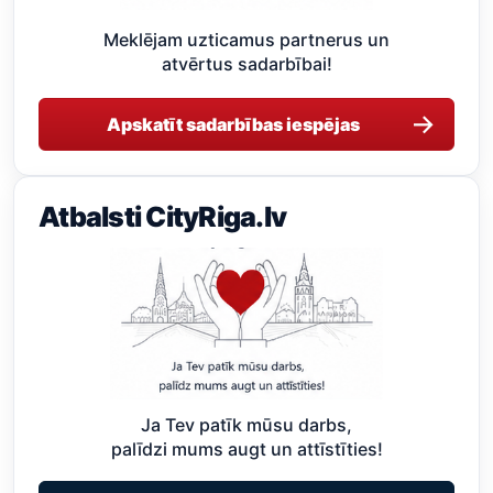
Meklējam uzticamus partnerus un
atvērtus sadarbībai!
→
Apskatīt sadarbības iespējas
Atbalsti CityRiga.lv
Ja Tev patīk mūsu darbs,
palīdzi mums augt un attīstīties!