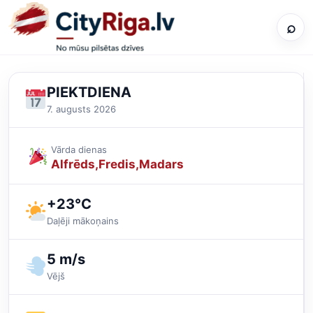
⌕
PIEKTDIENA
7. augusts 2026
Vārda dienas
Alfrēds
Fredis
Madars
+23°C
Daļēji mākoņains
5 m/s
Vējš