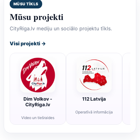
MŪSU TĪKLS
Mūsu projekti
CityRiga.lv mediju un sociālo projektu tīkls.
Visi projekti →
Dim Volkov -
112 Latvija
R
CityRiga.lv
Operatīvā informācija
Rī
Video un tiešraides