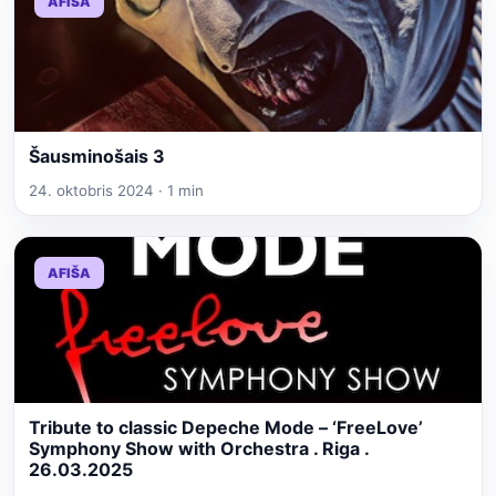
AFIŠA
Šausminošais 3
24. oktobris 2024 · 1 min
AFIŠA
Tribute to classic Depeche Mode – ‘FreeLove’
Symphony Show with Orchestra . Riga .
26.03.2025