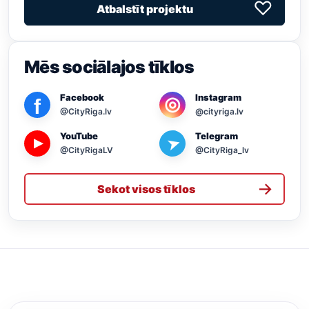
♡
Atbalstīt projektu
Mēs sociālajos tīklos
Facebook
Instagram
◎
f
@CityRiga.lv
@cityriga.lv
YouTube
Telegram
➤
▶
@CityRigaLV
@CityRiga_lv
→
Sekot visos tīklos