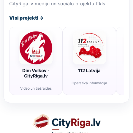
CityRiga.lv mediju un sociālo projektu tīkls.
Visi projekti →
Dim Volkov -
112 Latvija
R
CityRiga.lv
Operatīvā informācija
Rī
Video un tiešraides