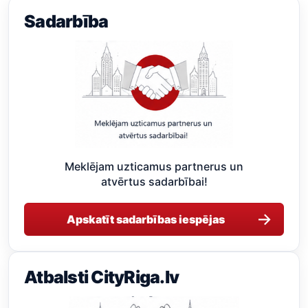
Sadarbība
Meklējam uzticamus partnerus un
atvērtus sadarbībai!
→
Apskatīt sadarbības iespējas
Atbalsti CityRiga.lv