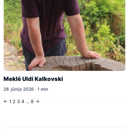
Meklē Uldi Kalkovski
28. jūnijs 2026 · 1 min
Ziņu
←
1
2
3
4
…
8
→
numerācija
pēc
lappusēm