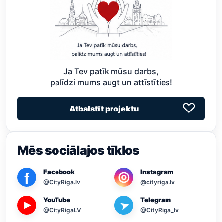
Ja Tev patīk mūsu darbs,
palīdzi mums augt un attīstīties!
♡
Atbalstīt projektu
Mēs sociālajos tīklos
Facebook
Instagram
◎
f
@CityRiga.lv
@cityriga.lv
YouTube
Telegram
➤
▶
@CityRigaLV
@CityRiga_lv