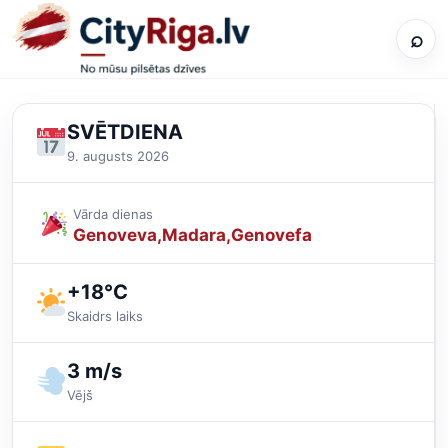
⌕
SVĒTDIENA
9. augusts 2026
Vārda dienas
Genoveva
Madara
Genovefa
+18°C
Skaidrs laiks
3 m/s
Vējš