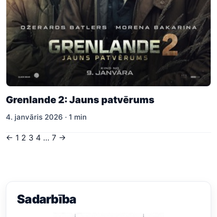
Grenlande 2: Jauns patvērums
4. janvāris 2026 · 1 min
Ziņu
←
1
2
3
4
…
7
→
numerācija
pēc
lappusēm
Sadarbība