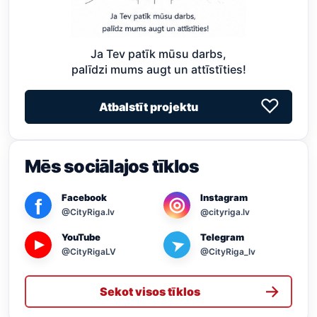
Ja Tev patīk mūsu darbs,
palīdzi mums augt un attīstīties!
♡
Atbalstīt projektu
Mēs sociālajos tīklos
Facebook
Instagram
◎
f
@CityRiga.lv
@cityriga.lv
YouTube
Telegram
➤
▶
@CityRigaLV
@CityRiga_lv
→
Sekot visos tīklos