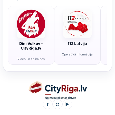
Dim Volkov -
112 Latvija
R
CityRiga.lv
Operatīvā informācija
Rī
Video un tiešraides
f
◎
▶