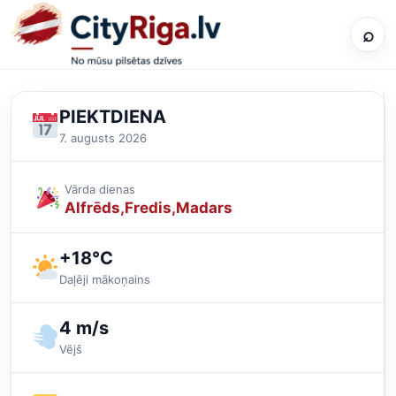
⌕
PIEKTDIENA
7. augusts 2026
Vārda dienas
Alfrēds
Fredis
Madars
+18°C
Daļēji mākoņains
4 m/s
Vējš