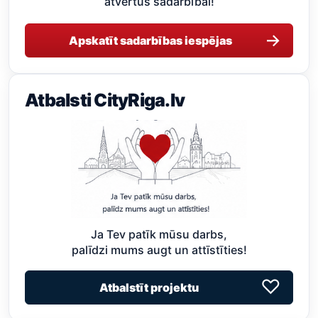
atvērtus sadarbībai!
→
Apskatīt sadarbības iespējas
Atbalsti CityRiga.lv
Ja Tev patīk mūsu darbs,
palīdzi mums augt un attīstīties!
♡
Atbalstīt projektu