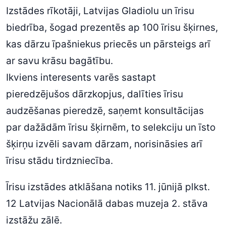
Izstādes rīkotāji, Latvijas Gladiolu un īrisu
biedrība, šogad prezentēs ap 100 īrisu šķirnes,
kas dārzu īpašniekus priecēs un pārsteigs arī
ar savu krāsu bagātību.
Ikviens interesents varēs sastapt
pieredzējušos dārzkopjus, dalīties īrisu
audzēšanas pieredzē, saņemt konsultācijas
par dažādām īrisu šķirnēm, to selekciju un īsto
šķirņu izvēli savam dārzam, norisināsies arī
īrisu stādu tirdzniecība.
Īrisu izstādes atklāšana notiks 11. jūnijā plkst.
12 Latvijas Nacionālā dabas muzeja 2. stāva
izstāžu zālē.