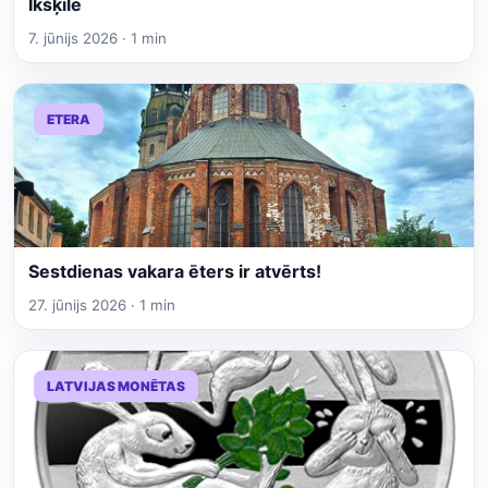
Ikšķile
7. jūnijs 2026 · 1 min
ETERA
Sestdienas vakara ēters ir atvērts!
27. jūnijs 2026 · 1 min
LATVIJAS MONĒTAS