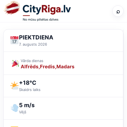
⌕
PIEKTDIENA
7. augusts 2026
Vārda dienas
Alfrēds
Fredis
Madars
+18°C
Skaidrs laiks
5 m/s
Vējš