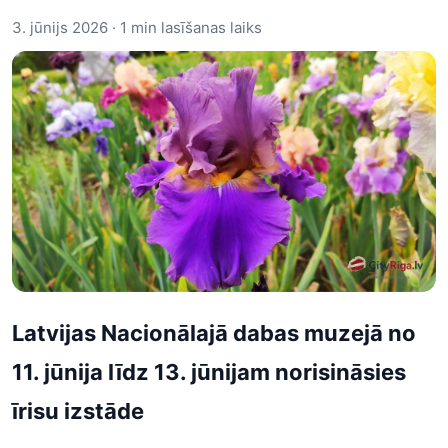
3. jūnijs 2026 · 1 min lasīšanas laiks
Latvijas Nacionālajā dabas muzejā no
11. jūnija līdz 13. jūnijam norisināsies
īrisu izstāde