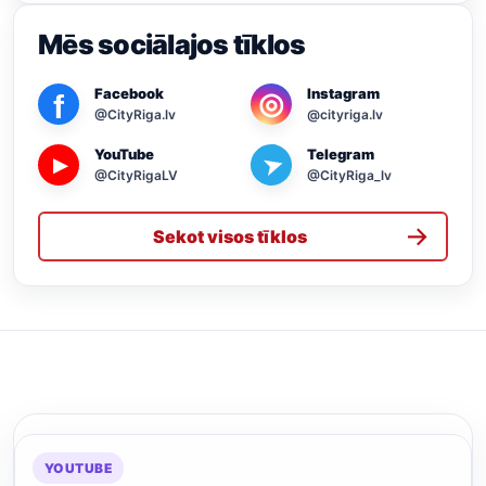
Mēs sociālajos tīklos
Facebook
Instagram
◎
f
@CityRiga.lv
@cityriga.lv
YouTube
Telegram
➤
▶
@CityRigaLV
@CityRiga_lv
→
Sekot visos tīklos
YOUTUBE