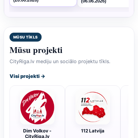
(06.06.2026)
MŪSU TĪKLS
Mūsu projekti
CityRiga.lv mediju un sociālo projektu tīkls.
Visi projekti →
Dim Volkov -
112 Latvija
R
CityRiga.lv