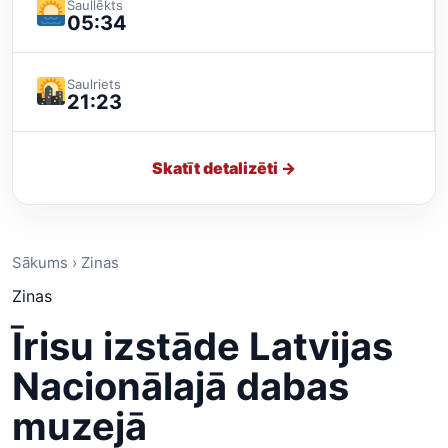
Saullēkts
05:34
Saulriets
21:23
Skatīt detalizēti →
Sākums › Zinas
Zinas
Īrisu izstāde Latvijas
Nacionālajā dabas
muzejā