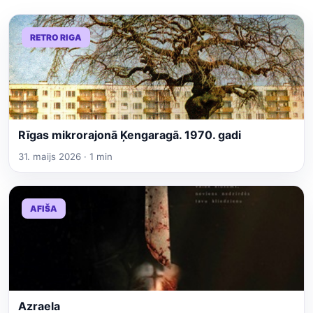
RETRO RIGA
Rīgas mikrorajonā Ķengaragā. 1970. gadi
31. maijs 2026 · 1 min
AFIŠA
Azraela