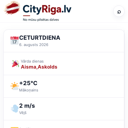
⌕
CETURTDIENA
6. augusts 2026
Vārda dienas
Aisma
Askolds
+25°C
Mākoņains
2 m/s
Vējš