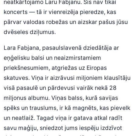
neatkārtojamo Laru Fabjanu. Šis nav tikai
koncerts — tā ir vienreizēja pieredze, kas
pārvar valodas robežas un aizskar pašus jūsu
dvēseles dziļumus.
Lara Fabjana, pasaulslavenā dziedātāja ar
eņģelisku balsi un neaizmirstamiem
priekšnesumiem, atgriežas uz Eiropas
skatuves. Viņa ir aizrāvusi miljoniem klausītāju
visā pasaulē un pārdevusi vairāk nekā 28
miljonus albumu. Viņas balss, kurā savijas
spēks un trauslums, ir kā magnēts, kas pievelk
un neatlaiž. Tagad viņa ir gatava atkal radīt
savu maģiju, sniedzot jums iespēju izdzīvot