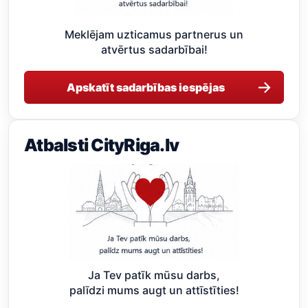
Meklējam uzticamus partnerus un
atvērtus sadarbībai!
→
Apskatīt sadarbības iespējas
Atbalsti CityRiga.lv
Ja Tev patīk mūsu darbs,
palīdzi mums augt un attīstīties!