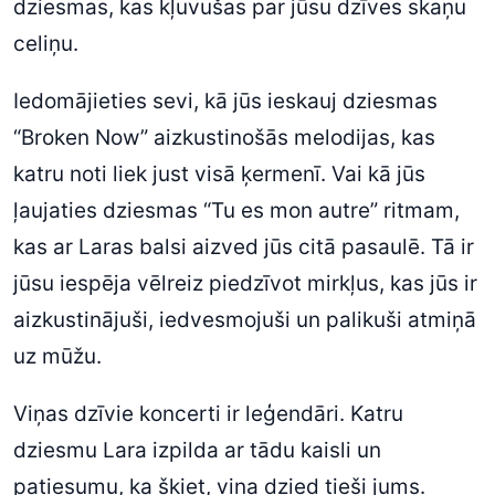
dziesmas, kas kļuvušas par jūsu dzīves skaņu
celiņu.
Iedomājieties sevi, kā jūs ieskauj dziesmas
“Broken Now” aizkustinošās melodijas, kas
katru noti liek just visā ķermenī. Vai kā jūs
ļaujaties dziesmas “Tu es mon autre” ritmam,
kas ar Laras balsi aizved jūs citā pasaulē. Tā ir
jūsu iespēja vēlreiz piedzīvot mirkļus, kas jūs ir
aizkustinājuši, iedvesmojuši un palikuši atmiņā
uz mūžu.
Viņas dzīvie koncerti ir leģendāri. Katru
dziesmu Lara izpilda ar tādu kaisli un
patiesumu, ka šķiet, viņa dzied tieši jums.