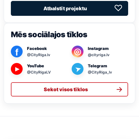
♡
Atbalstīt projektu
Mēs sociālajos tīklos
Facebook
Instagram
◎
f
@CityRiga.lv
@cityriga.lv
YouTube
Telegram
➤
▶
@CityRigaLV
@CityRiga_lv
→
Sekot visos tīklos