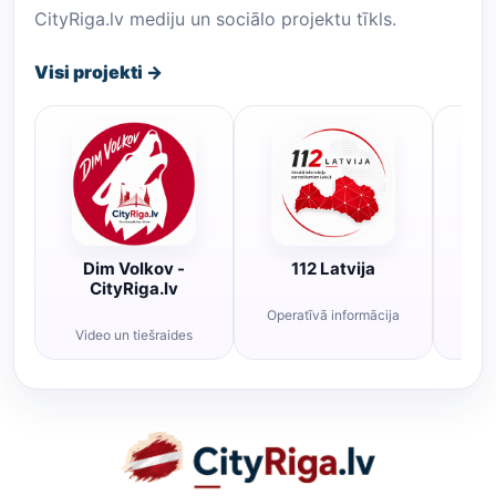
CityRiga.lv mediju un sociālo projektu tīkls.
Visi projekti →
Dim Volkov -
112 Latvija
R
CityRiga.lv
Operatīvā informācija
Rī
Video un tiešraides