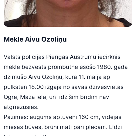
Meklē Aivu Ozoliņu
Valsts policijas Pierīgas Austrumu iecirknis
meklē bezvēsts prombūtnē esošo 1980. gadā
dzimušo Aivu Ozoliņu, kura 11. maijā ap
pulksten 18.00 izgāja no savas dzīvesvietas
Ogrē, Mazā ielā, un līdz šim brīdim nav
atgriezusies.
Pazīmes: augums aptuveni 160 cm, vidējas
miesas būves, brūni mati pāri plecam. Līdzi