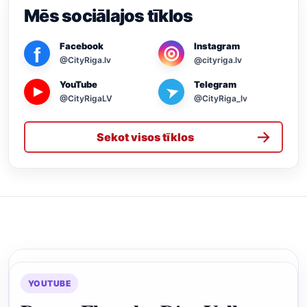
Mēs sociālajos tīklos
Facebook
Instagram
◎
f
@CityRiga.lv
@cityriga.lv
YouTube
Telegram
➤
▶
@CityRigaLV
@CityRiga_lv
→
Sekot visos tīklos
YOUTUBE