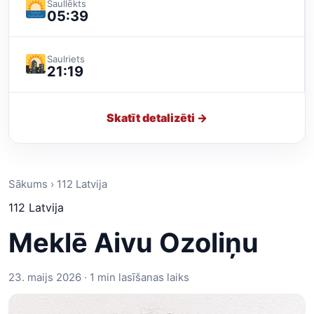
Saullēkts
05:39
Saulriets
21:19
Skatīt detalizēti →
Sākums › 112 Latvija
112 Latvija
Meklē Aivu Ozoliņu
23. maijs 2026 · 1 min lasīšanas laiks