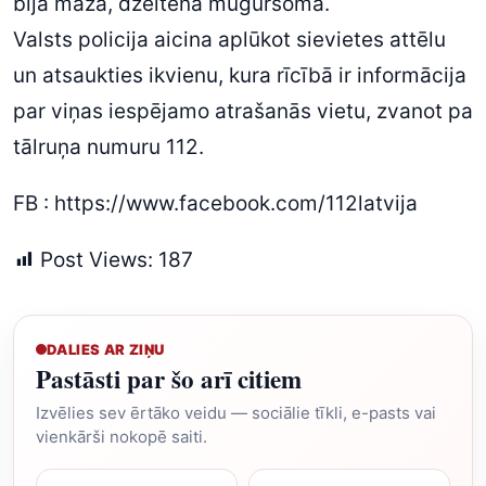
bija maza, dzeltena mugursoma.
Valsts policija aicina aplūkot sievietes attēlu
un atsaukties ikvienu, kura rīcībā ir informācija
par viņas iespējamo atrašanās vietu, zvanot pa
tālruņa numuru 112.
FB :
https://www.facebook.com/112latvija
Post Views:
187
DALIES AR ZIŅU
Pastāsti par šo arī citiem
Izvēlies sev ērtāko veidu — sociālie tīkli, e-pasts vai
vienkārši nokopē saiti.