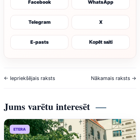
Facebook
WhatsApp
Telegram
X
E-pasts
Kopēt saiti
← Iepriekšējais raksts
Nākamais raksts →
Jums varētu interesēt
ETERA