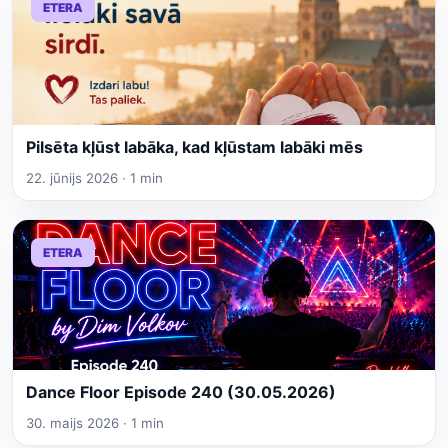
ETERA
Pilsēta kļūst labāka, kad kļūstam labāki mēs
22. jūnijs 2026 · 1 min
ETERA
Dance Floor Episode 240 (30.05.2026)
30. maijs 2026 · 1 min