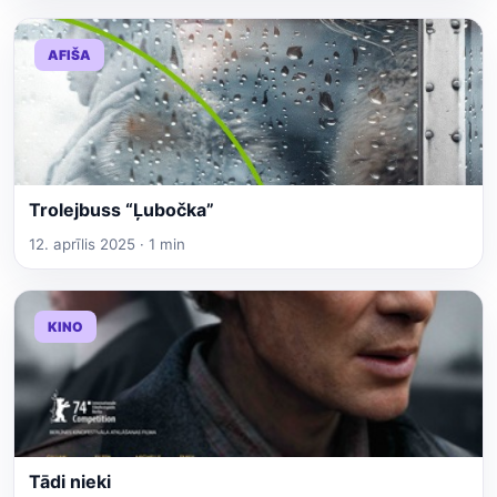
AFIŠA
Trolejbuss “Ļubočka”
12. aprīlis 2025 · 1 min
KINO
Tādi nieki