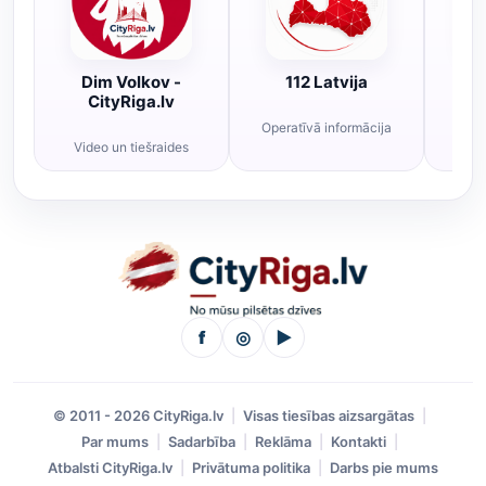
Dim Volkov -
112 Latvija
R
CityRiga.lv
Operatīvā informācija
Rī
Video un tiešraides
f
◎
▶
© 2011 - 2026 CityRiga.lv
Visas tiesības aizsargātas
Par mums
Sadarbība
Reklāma
Kontakti
Atbalsti CityRiga.lv
Privātuma politika
Darbs pie mums