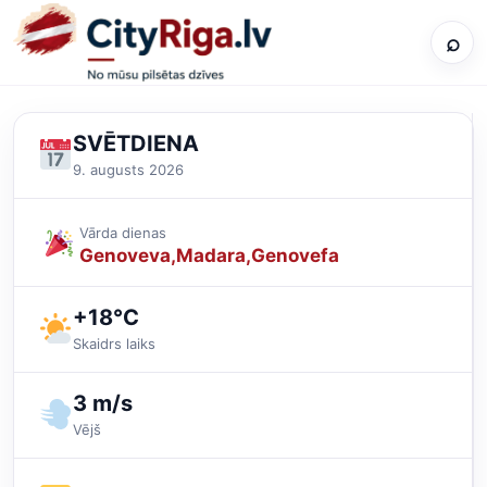
⌕
SVĒTDIENA
9. augusts 2026
Vārda dienas
Genoveva
Madara
Genovefa
+18°C
Skaidrs laiks
3 m/s
Vējš