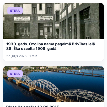
ETERA
1930. gads. Ozoliņa nama pagalmā Brīvības ielā
88. Ēka uzcelta 1908. gadā.
27. jūlijs 2026 · 1 min
ETERA