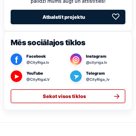
palīdzi mums augt un attīstīties!
♡
Atbalstīt projektu
Mēs sociālajos tīklos
Facebook
Instagram
◎
f
@CityRiga.lv
@cityriga.lv
YouTube
Telegram
➤
▶
@CityRigaLV
@CityRiga_lv
→
Sekot visos tīklos