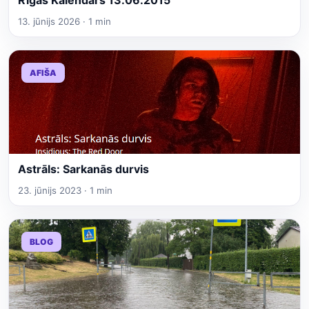
Rīgas Kalendārs 13.06.2015
13. jūnijs 2026 · 1 min
AFIŠA
Astrāls: Sarkanās durvis
23. jūnijs 2023 · 1 min
BLOG