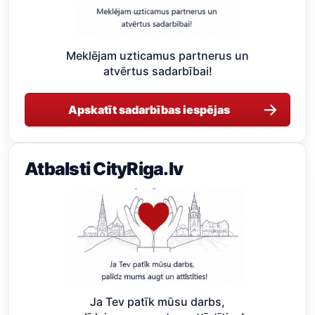
Meklējam uzticamus partnerus un
atvērtus sadarbībai!
→
Apskatīt sadarbības iespējas
Atbalsti CityRiga.lv
Ja Tev patīk mūsu darbs,