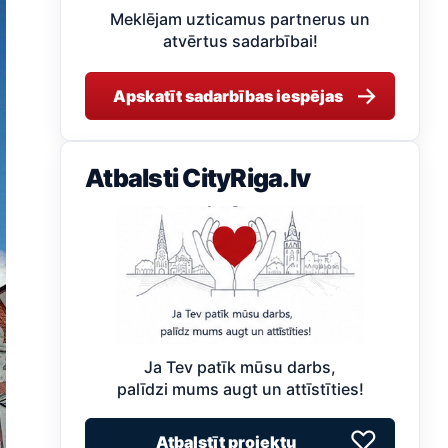
Meklējam uzticamus partnerus un
atvērtus sadarbībai!
→
Apskatīt sadarbības iespējas
Atbalsti CityRiga.lv
Ja Tev patīk mūsu darbs,
palīdzi mums augt un attīstīties!
♡
Atbalstīt projektu