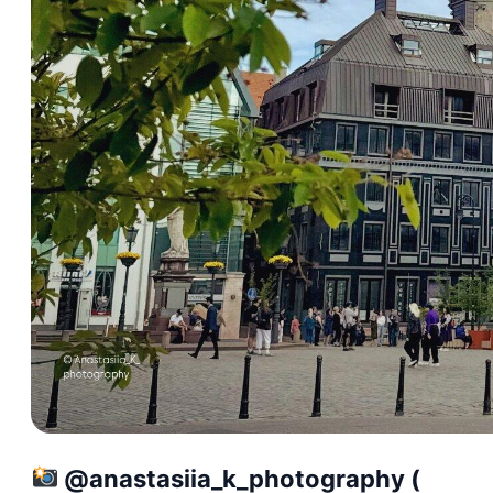
@anastasiia_k_photography (