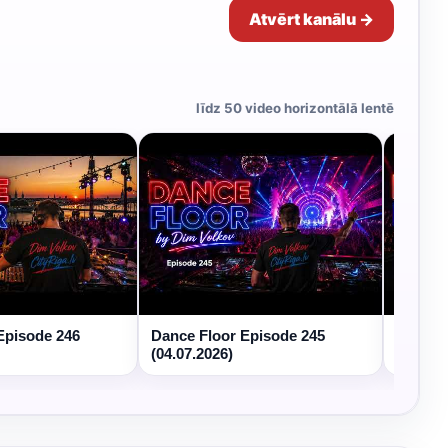
Atvērt kanālu →
līdz 50 video horizontālā lentē
Episode 246
Dance Floor Episode 245
Dance 
(04.07.2026)
(27.06.