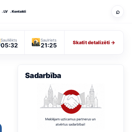
⌕
LV
Kontakti
Saullēkts
Saulriets
Skatīt detalizēti →
05:32
21:25
Sadarbība