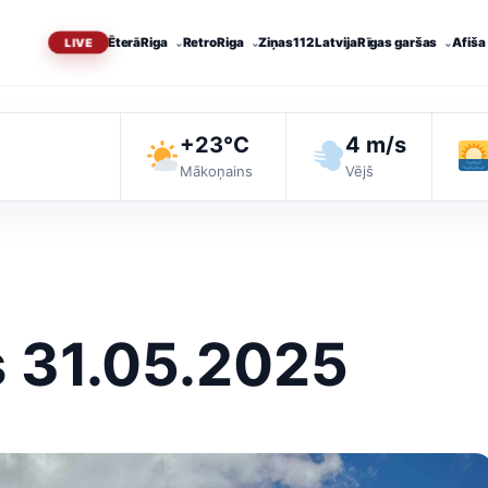
Ēterā
Riga
RetroRiga
Ziņas
112 Latvija
Rīgas garšas
Afiša
+23°C
4 m/s
s
Mākoņains
Vējš
s 31.05.2025