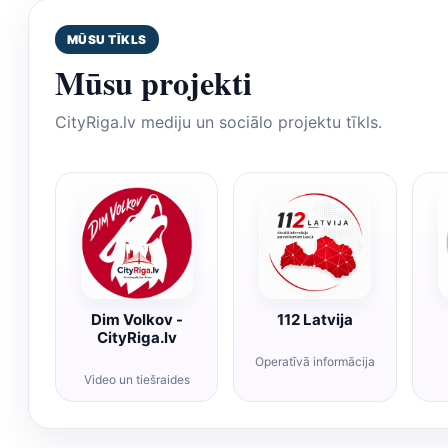
MŪSU TĪKLS
Mūsu projekti
CityRiga.lv mediju un sociālo projektu tīkls.
Dim Volkov -
112 Latvija
CityRiga.lv
Operatīvā informācija
Video un tiešraides