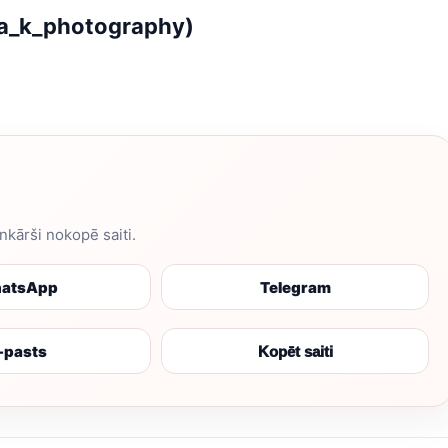
ia_k_photography)
enkārši nokopē saiti.
atsApp
Telegram
-pasts
Kopēt saiti