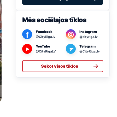
Mēs sociālajos tīklos
Facebook
Instagram
◎
f
@CityRiga.lv
@cityriga.lv
YouTube
Telegram
➤
▶
@CityRigaLV
@CityRiga_lv
→
Sekot visos tīklos