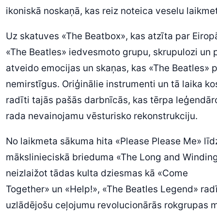
ikoniskā noskaņā, kas reiz noteica veselu laikme
Uz skatuves «The Beatbox», kas atzīta par Eirop
«The Beatles» iedvesmoto grupu, skrupulozi un p
atveido emocijas un skaņas, kas «The Beatles» p
nemirstīgus. Oriģinālie instrumenti un tā laika ko
radīti tajās pašās darbnīcās, kas tērpa leģendār
rada nevainojamu vēsturisko rekonstrukciju.
No laikmeta sākuma hita «Please Please Me» līd
mākslinieciskā brieduma «The Long and Windin
neizlaižot tādas kulta dziesmas kā «Come
Together» un «Help!», «The Beatles Legend» radī
uzlādējošu ceļojumu revolucionārās rokgrupas m