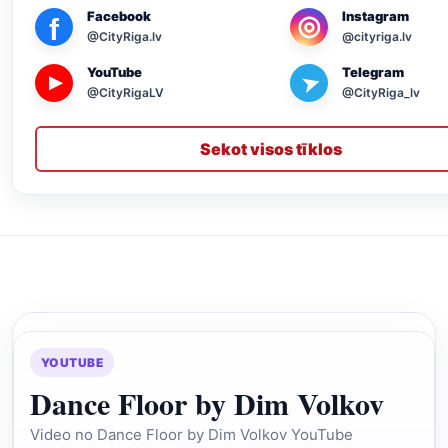
Facebook
Instagram
◎
f
@CityRiga.lv
@cityriga.lv
YouTube
Telegram
➤
▶
@CityRigaLV
@CityRiga_lv
Sekot visos tīklos
YOUTUBE
Dance Floor by Dim Volkov
Video no Dance Floor by Dim Volkov YouTube