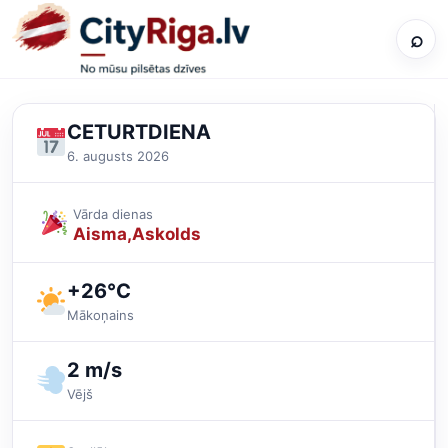
⌕
CETURTDIENA
6. augusts 2026
Vārda dienas
Aisma
Askolds
+26°C
Mākoņains
2 m/s
Vējš