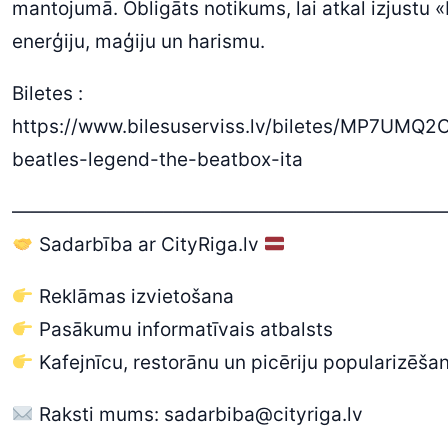
mantojumā. Obligāts notikums, lai atkal izjustu 
enerģiju, maģiju un harismu.
Biletes :
https://www.bilesuserviss.lv/biletes/MP7UMQ2
beatles-legend-the-beatbox-ita
———————————————————————
Sadarbība ar CityRiga.lv
Reklāmas izvietošana
Pasākumu informatīvais atbalsts
Kafejnīcu, restorānu un picēriju popularizēša
Raksti mums: sadarbiba@cityriga.lv