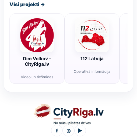
Visi projekti →
Dim Volkov -
112 Latvija
R
CityRiga.lv
Operatīvā informācija
Rī
Video un tiešraides
f
◎
▶