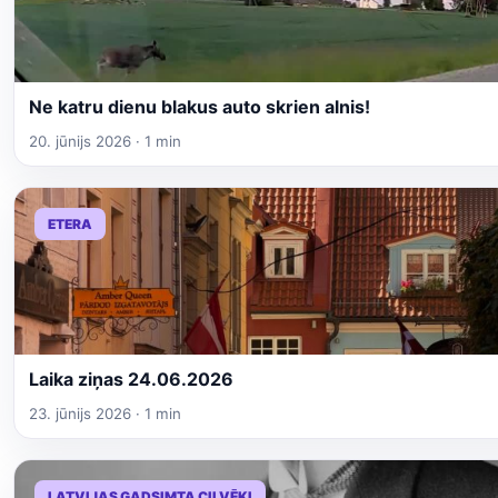
Ne katru dienu blakus auto skrien alnis!
20. jūnijs 2026 · 1 min
ETERA
Laika ziņas 24.06.2026
23. jūnijs 2026 · 1 min
LATVIJAS GADSIMTA CILVĒKI