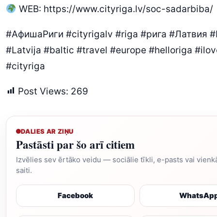
WEB:
https://www.cityriga.lv/soc-sadarbiba/
#АфишаРиги #cityrigalv #riga #рига #Латвия #
#Latvija #baltic #travel #europe #helloriga #ilov
#cityriga
Post Views:
269
DALIES AR ZIŅU
Pastāsti par šo arī citiem
Izvēlies sev ērtāko veidu — sociālie tīkli, e-pasts vai vien
saiti.
Facebook
WhatsAp