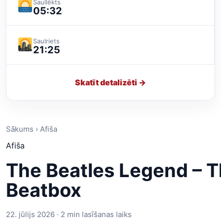
Saullēkts
05:32
Saulriets
21:25
Skatīt detalizēti →
Sākums › Afiša
Afiša
The Beatles Legend – 
Beatbox
22. jūlijs 2026 · 2 min lasīšanas laiks