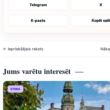
Telegram
X
E-pasts
Kopēt saiti
← Iepriekšējais raksts
Nāka
Jums varētu interesēt
ETERA