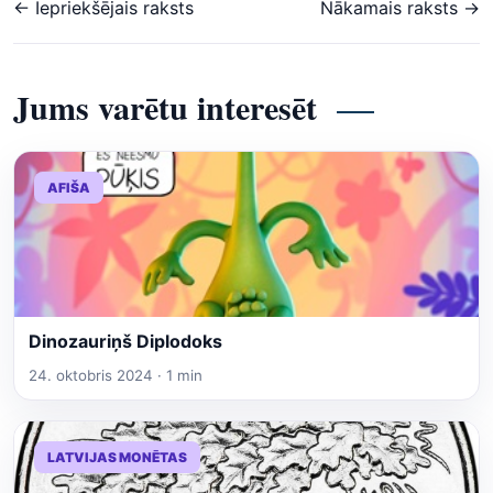
← Iepriekšējais raksts
Nākamais raksts →
Jums varētu interesēt
AFIŠA
Dinozauriņš Diplodoks
24. oktobris 2024 · 1 min
LATVIJAS MONĒTAS