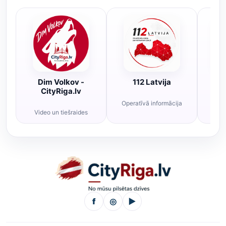
Dim Volkov -
112 Latvija
R
CityRiga.lv
Operatīvā informācija
Rī
Video un tiešraides
f
◎
▶