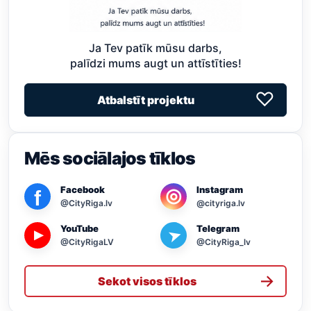
Ja Tev patīk mūsu darbs,
palīdzi mums augt un attīstīties!
♡
Atbalstīt projektu
Mēs sociālajos tīklos
Facebook
Instagram
◎
f
@CityRiga.lv
@cityriga.lv
YouTube
Telegram
➤
▶
@CityRigaLV
@CityRiga_lv
→
Sekot visos tīklos