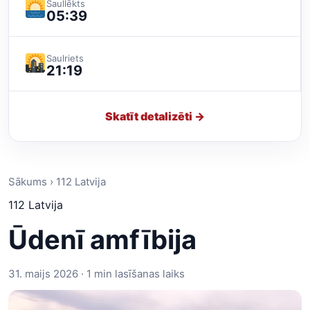
Saullēkts
05:39
Saulriets
21:19
Skatīt detalizēti →
Sākums › 112 Latvija
112 Latvija
Ūdenī amfībija
31. maijs 2026 · 1 min lasīšanas laiks