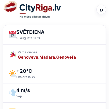
⌕
SVĒTDIENA
9. augusts 2026
Vārda dienas
Genoveva
Madara
Genovefa
+20°C
Skaidrs laiks
4 m/s
Vējš