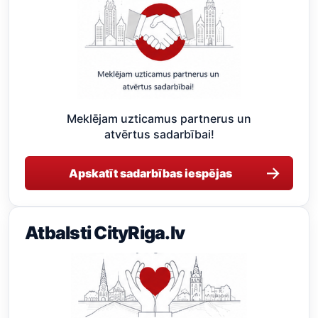
Meklējam uzticamus partnerus un
atvērtus sadarbībai!
→
Apskatīt sadarbības iespējas
Atbalsti CityRiga.lv