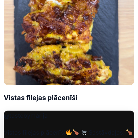
Vistas filejas plācenīši
@tastebymarija
Vistas filejas plācenīši
Sastāvdaļas: