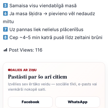
Samaisa visu viendabīgā masā
Ja masa šķidra → pievieno vēl nedaudz
miltu
Uz pannas liek nelielus plācenīšus
Cep ~4–5 min katrā pusē līdz zeltaini brūni
Post Views:
116
DALIES AR ZIŅU
Pastāsti par šo arī citiem
Izvēlies sev ērtāko veidu — sociālie tīkli, e-pasts vai
vienkārši nokopē saiti.
Facebook
WhatsApp