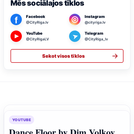
Mēs sociālajos tīklos
Facebook
Instagram
◎
f
@CityRiga.lv
@cityriga.lv
YouTube
Telegram
➤
▶
@CityRigaLV
@CityRiga_lv
→
Sekot visos tīklos
YOUTUBE
Dance Floor by Dim Volkov