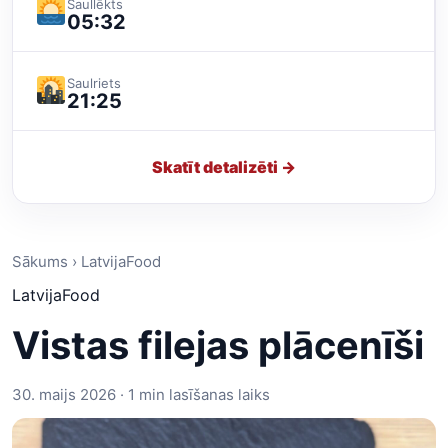
Saullēkts
05:32
Saulriets
21:25
Skatīt detalizēti →
Sākums › LatvijaFood
LatvijaFood
Vistas filejas plācenīši
30. maijs 2026 · 1 min lasīšanas laiks