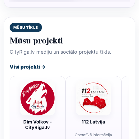
MŪSU TĪKLS
Mūsu projekti
CityRiga.lv mediju un sociālo projektu tīkls.
Visi projekti →
Dim Volkov -
112 Latvija
R
CityRiga.lv
Operatīvā informācija
Rī