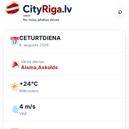
⌕
CETURTDIENA
6. augusts 2026
Vārda dienas
Aisma
Askolds
+24°C
Mākoņains
4 m/s
Vējš