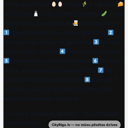
500 g vistas fileja
2 olas
3 ēdk milti
150 g siers
2 tējk vistas garšvielas
2 ēdk
Spilva gurķu sinepju salāti
Pagatavošana:
Sagriež vistas fileju mazos gabaliņos
Pievieno olas, miltus un garšvielas
Iemaisa
gurķu sinepju salātus
Pievieno rīvētu sieru
Samaisa visu viendabīgā masā
Ja masa
šķidra → pievieno vēl nedaudz miltu
Uz
pannas liek nelielus plācenīšus
Cep ~4–5
min katrā pusē līdz zeltaini brūni
#chicken
#cheese
#mealidea
#foodtok
♬ Luxury, Elegance, Refined – Ted D’souza &
Dani Audiomix
CityRiga.lv — no mūsu pilsētas dzīves