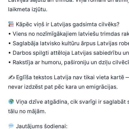
laikmeta izjūtu.
Kāpēc viņš ir Latvijas gadsimta cilvēks?
• Viens no nozīmīgākajiem latviešu trimdas ra
• Saglabāja latvisko kultūru ārpus Latvijas ro
• Darbos spilgti attēloja Latvijas sabiedrību u
• Rakstīja ar humoru, pašironiju un dziļu cilvēc
✍️ Eglīša tekstos Latvija nav tikai vieta kartē 
nevar izdzēst pat pēc kara un emigrācijas.
Viņa dzīve atgādina, cik svarīgi ir saglabāt 
tālu no mājām.
Jautājums šodienai: