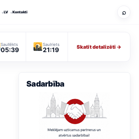
⌕
LV
Kontakti
Saullēkts
Saulriets
Skatīt detalizēti →
05:39
21:19
Sadarbība