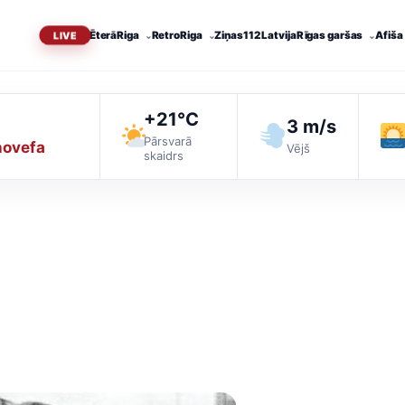
Ēterā
Riga
RetroRiga
Ziņas
112 Latvija
Rīgas garšas
Afiša
+21°C
3 m/s
Pārsvarā
ovefa
Vējš
skaidrs