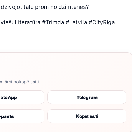
, dzīvojot tālu prom no dzimtenes?
viešuLiteratūra #Trimda #Latvija #CityRiga
enkārši nokopē saiti.
atsApp
Telegram
-pasts
Kopēt saiti