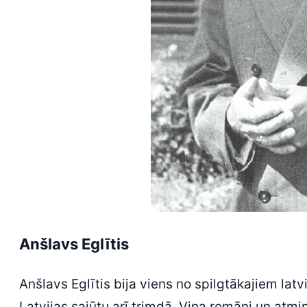
Anšlavs Eglītis
Anšlavs Eglītis bija viens no spilgtākajiem lat
Latvijas sajūtu arī trimdā. Viņa romāni un atmiņu