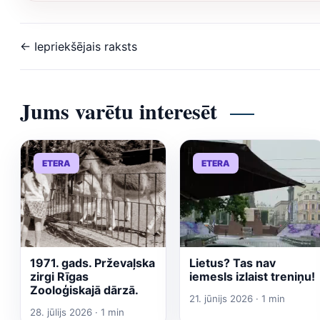
← Iepriekšējais raksts
Jums varētu interesēt
ETERA
ETERA
1971. gads. Prževaļska
Lietus? Tas nav
zirgi Rīgas
iemesls izlaist treniņu!
Zooloģiskajā dārzā.
21. jūnijs 2026 · 1 min
28. jūlijs 2026 · 1 min