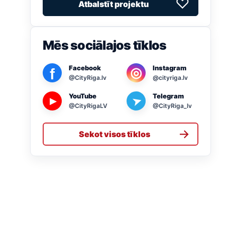
♡
Atbalstīt projektu
Mēs sociālajos tīklos
Facebook
Instagram
◎
f
@CityRiga.lv
@cityriga.lv
YouTube
Telegram
➤
▶
@CityRigaLV
@CityRiga_lv
→
Sekot visos tīklos