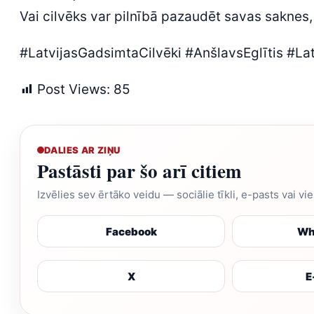
Vai cilvēks var pilnībā pazaudēt savas saknes
#LatvijasGadsimtaCilvēki #AnšlavsEglītis #Lat
Post Views:
85
DALIES AR ZIŅU
Pastāsti par šo arī citiem
Izvēlies sev ērtāko veidu — sociālie tīkli, e-pasts vai vi
Facebook
Wh
X
E