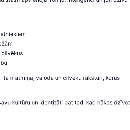
kstniekiem
bežām
n cilvēkus
ību
— tā ir atmiņa, valoda un cilvēku raksturi, kurus
savu kultūru un identitāti pat tad, kad nākas dzīvo