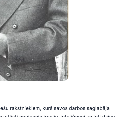
viešu rakstniekiem, kurš savos darbos saglabāja
 stāsti apvienoja ironiju, inteliģenci un ļoti dzīvu