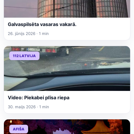
Galvaspilsēta vasaras vakarā.
26. jūnijs 2026 · 1 min
112 LATVIJA
Video: Piekabei plīsa riepa
30. maijs 2026 · 1 min
AFIŠA