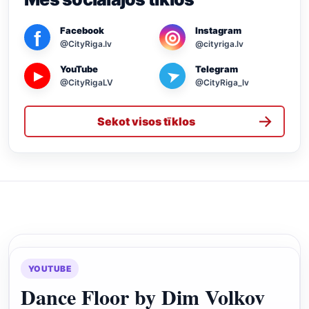
Facebook
Instagram
◎
f
@CityRiga.lv
@cityriga.lv
YouTube
Telegram
➤
▶
@CityRigaLV
@CityRiga_lv
→
Sekot visos tīklos
YOUTUBE
Dance Floor by Dim Volkov