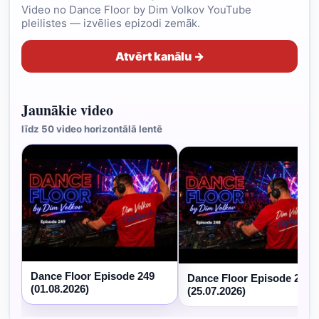
Video no Dance Floor by Dim Volkov YouTube
pleilistes — izvēlies epizodi zemāk.
Atvērt kanālu →
Jaunākie video
līdz 50 video horizontālā lentē
Dance Floor Episode 249
Dance Floor Episode 248
(01.08.2026)
(25.07.2026)