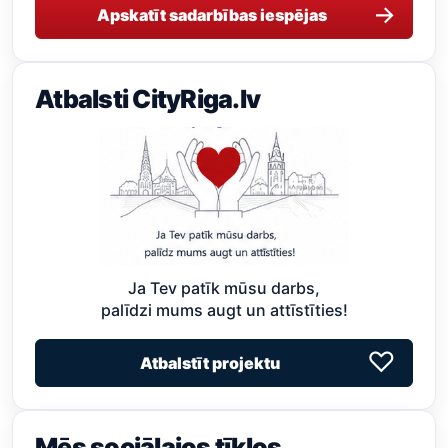
→
Apskatīt sadarbības iespējas
Atbalsti CityRiga.lv
Ja Tev patīk mūsu darbs,
palīdzi mums augt un attīstīties!
♡
Atbalstīt projektu
Mēs sociālajos tīklos