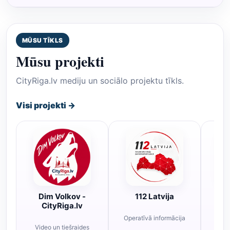
MŪSU TĪKLS
Mūsu projekti
CityRiga.lv mediju un sociālo projektu tīkls.
Visi projekti →
Dim Volkov -
112 Latvija
R
CityRiga.lv
Operatīvā informācija
Rī
Video un tiešraides