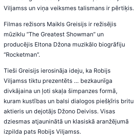
Viljamss un viņa veiksmes talismans ir pērtiķis.
Filmas režisors Maikls Greisijs ir režisējis
mūziklu “The Greatest Showman” un
producējis Eltona Džona muzikālo biogrāfiju
“Rocketman”.
Tieši Greisijs ierosināja ideju, ka Robijs
Viljamss tiktu prezentēts … bezkaunīga
divkājaina un ļoti skaļa šimpanzes formā,
kuram kustības un balsi dialogos piešķīris britu
aktieris un dejotājs Džono Deiviss. Visas
dziesmas atjauninātā un klasiskā aranžējumā
izpilda pats Robijs Viljamss.