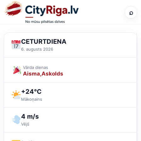
⌕
CETURTDIENA
6. augusts 2026
Vārda dienas
Aisma
Askolds
+24°C
Mākoņains
4 m/s
Vējš