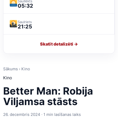
Saullēkts
05:32
Saulriets
21:25
Skatīt detalizēti →
Sākums › Kino
Kino
Better Man: Robija
Viljamsa stāsts
26. decembris 2024 · 1 min lasīšanas laiks