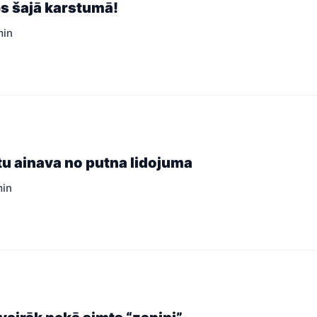
s šajā karstumā!
min
u ainava no putna lidojuma
min