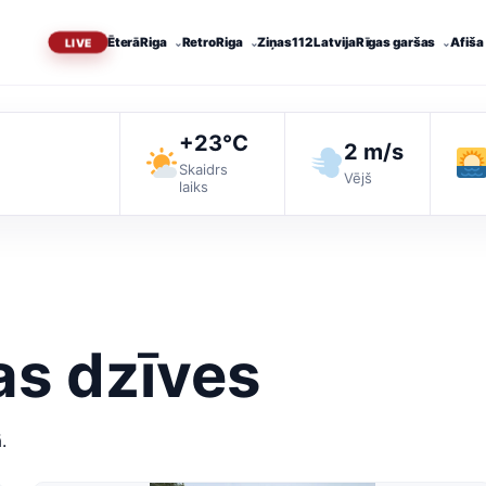
Ēterā
Riga
RetroRiga
Ziņas
112 Latvija
Rīgas garšas
Afiša
+23°C
2 m/s
Skaidrs
Vējš
laiks
as dzīves
.