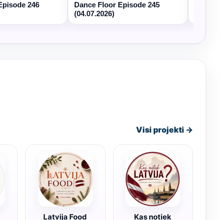
Episode 246
Dance Floor Episode 245
Dance 
(04.07.2026)
(27.06.
Visi projekti →
Latvija Food
Kas notiek