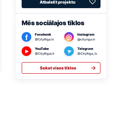
♡
Atbalstīt projektu
Mēs sociālajos tīklos
Facebook
Instagram
◎
f
@CityRiga.lv
@cityriga.lv
YouTube
Telegram
➤
▶
@CityRigaLV
@CityRiga_lv
→
Sekot visos tīklos