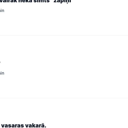
vairāk nekā simts “zapiņi”
min
w
min
 vasaras vakarā.