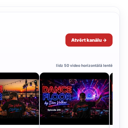
Atvērt kanālu →
līdz 50 video horizontālā lentē