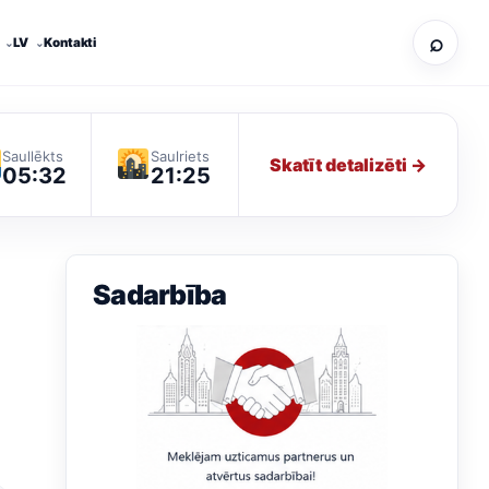
⌕
LV
Kontakti
Saullēkts
Saulriets
Skatīt detalizēti →
05:32
21:25
Sadarbība