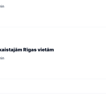
min
kaistajām Rīgas vietām
min