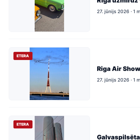
Rīgā uzmirdz 
27. jūnijs 2026 · 1 
ETERA
Riga Air Sho
27. jūnijs 2026 · 1 
ETERA
Galvaspilsēta