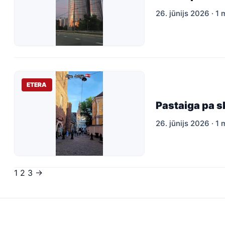
26. jūnijs 2026 · 1 
ETERA
Pastaiga pa s
26. jūnijs 2026 · 1 
Ziņu
1
2
3
→
numerācija
pēc
lappusēm