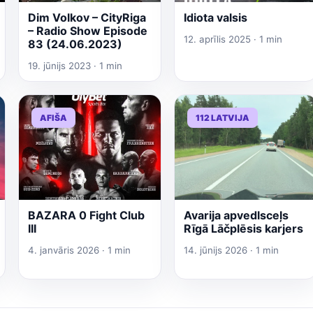
Dim Volkov – CityRiga
Idiota valsis
– Radio Show Episode
12. aprīlis 2025 · 1 min
83 (24.06.2023)
19. jūnijs 2023 · 1 min
AFIŠA
112 LATVIJA
BAZARA 0 Fight Club
Avarija apvedlsceļs
III
Rīgā Lāčplēsis karjers
4. janvāris 2026 · 1 min
14. jūnijs 2026 · 1 min