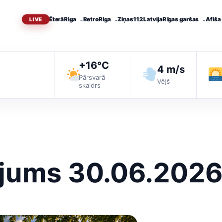
Ēterā
Riga
RetroRiga
Ziņas
112 Latvija
Rīgas garšas
Afiša
+16°C
4 m/s
Pārsvarā
Vējš
skaidrs
ojums 30.06.202