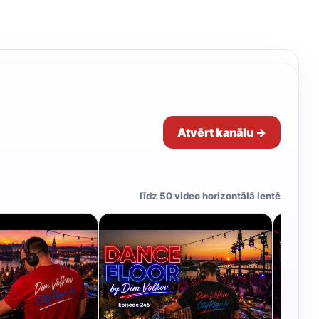
Atvērt kanālu →
līdz 50 video horizontālā lentē