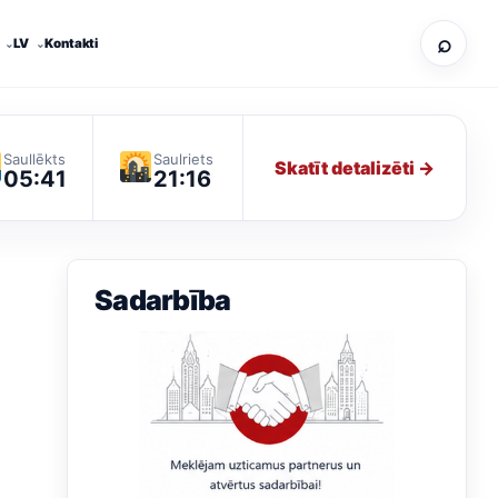
⌕
LV
Kontakti
Saullēkts
Saulriets
Skatīt detalizēti →
05:41
21:16
Sadarbība
6