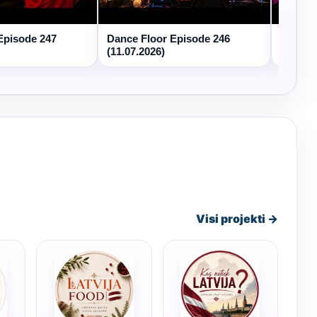
Episode 247
Dance Floor Episode 246
Dance 
(11.07.2026)
(04.07.
Visi projekti →