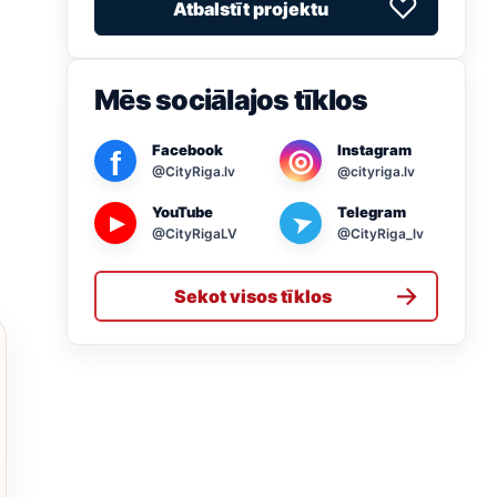
♡
Atbalstīt projektu
Mēs sociālajos tīklos
Facebook
Instagram
◎
f
@CityRiga.lv
@cityriga.lv
YouTube
Telegram
➤
▶
@CityRigaLV
@CityRiga_lv
→
Sekot visos tīklos