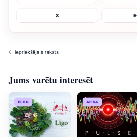
X
E
← Iepriekšējais raksts
Jums varētu interesēt
BLOG
AFIŠA