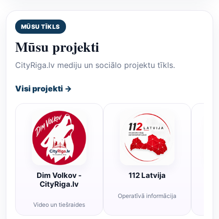
MŪSU TĪKLS
Mūsu projekti
CityRiga.lv mediju un sociālo projektu tīkls.
Visi projekti →
Dim Volkov -
112 Latvija
R
CityRiga.lv
Operatīvā informācija
Rī
Video un tiešraides