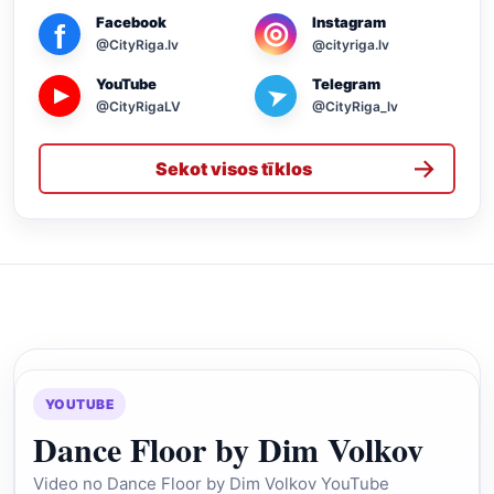
Facebook
Instagram
◎
f
@CityRiga.lv
@cityriga.lv
YouTube
Telegram
➤
▶
@CityRigaLV
@CityRiga_lv
→
Sekot visos tīklos
YOUTUBE
Dance Floor by Dim Volkov
Video no Dance Floor by Dim Volkov YouTube