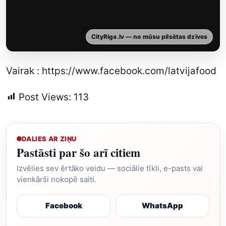
CityRiga.lv — no mūsu pilsētas dzīves
Vairak :
https://www.facebook.com/latvijafood
Post Views:
113
DALIES AR ZIŅU
Pastāsti par šo arī citiem
Izvēlies sev ērtāko veidu — sociālie tīkli, e-pasts vai
vienkārši nokopē saiti.
Facebook
WhatsApp