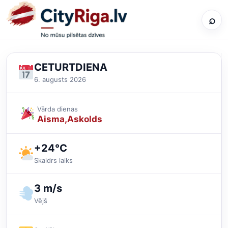
⌕
CETURTDIENA
6. augusts 2026
Vārda dienas
Aisma
Askolds
+24°C
Skaidrs laiks
3 m/s
Vējš