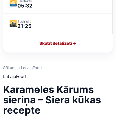
Saullēkts
05:32
Saulriets
21:25
Skatīt detalizēti →
Sākums › LatvijaFood
LatvijaFood
Karameles Kārums
sieriņa – Siera kūkas
recepte