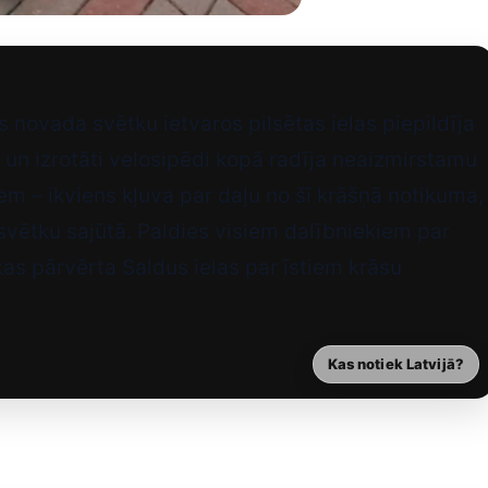
s novada svētku ietvaros pilsētas ielas piepildīja
i un izrotāti velosipēdi kopā radīja neaizmirstamu
em – ikviens kļuva par daļu no šī krāšņā notikuma,
 svētku sajūtā. Paldies visiem dalībniekiem par
as pārvērta Saldus ielas par īstiem krāsu
Kas notiek Latvijā?