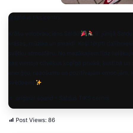
@saldus.tiks.centrs
Krāsu velobrauciens Saldū!
8. jūnijā Saldu
krāsas, mūzika un smaidi. Koši tērpti dalībniek
svētku atmosfēru. No mazākajiem līdz lielākaji
kas vienoja cilvēkus kopīgā priekā, kustībā un
enerģiju, radošumu un pozitīvajām emocijām, k
svētkiem!
♬ original sound – Saldus TIKS centrs
Post Views:
86