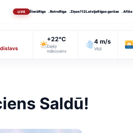
Ēterā
Riga
RetroRiga
Ziņas
112 Latvija
Rīgas garšas
Afiša
+22°C
4 m/s
Daļēji
dislavs
Vējš
mākoņains
iens Saldū!