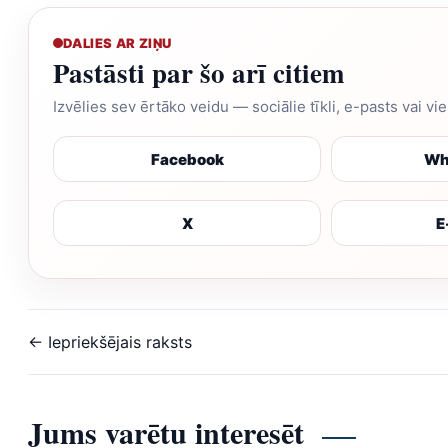
DALIES AR ZIŅU
Pastāsti par šo arī citiem
Izvēlies sev ērtāko veidu — sociālie tīkli, e-pasts vai vi
Facebook
Wh
X
E
← Iepriekšējais raksts
Jums varētu interesēt