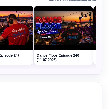
Episode 247
Dance Floor Episode 246
Dance 
(11.07.2026)
(04.07.