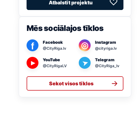
♡
Atbalstīt projektu
Mēs sociālajos tīklos
Facebook
Instagram
◎
f
@CityRiga.lv
@cityriga.lv
YouTube
Telegram
➤
▶
@CityRigaLV
@CityRiga_lv
→
Sekot visos tīklos