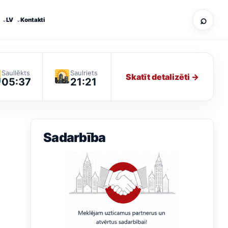
⌕
LV
Kontakti
Saullēkts
Saulriets
Skatīt detalizēti →
05:37
21:21
Sadarbība