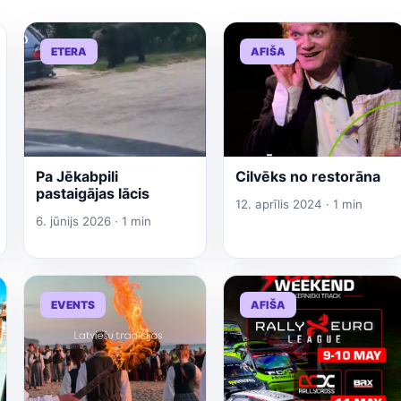
ETERA
AFIŠA
Pa Jēkabpili
Cilvēks no restorāna
pastaigājas lācis
12. aprīlis 2024 · 1 min
6. jūnijs 2026 · 1 min
EVENTS
AFIŠA