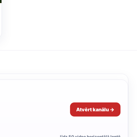
Atvērt kanālu →
līdz 50 video horizontālā lentē