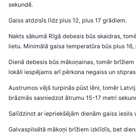
sekundē.
Gaiss atdzisīs līdz plus 12, plus 17 grādiem.
Nakts sākumā Rīgā debesis būs skaidras, tomēr
lietu. Minimālā gaisa temperatūra būs plus 16, 
Dienā debesis būs mākoņainas, tomēr brīžiem sk
lokāli iespējams arī pērkona negaiss un stipras
Austrumos vējš turpinās pūst lēni, tomēr Latvi
brāzmās sasniedzot ātrumu 15-17 metri sekun
Salīdzinot ar iepriekšējām dienām gaiss iesils 
Galvaspilsētā mākoņi brīžiem izklīdīs, bet dien