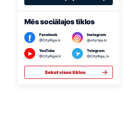
Mēs sociālajos tīklos
Facebook
Instagram
◎
f
@CityRiga.lv
@cityriga.lv
YouTube
Telegram
➤
▶
@CityRigaLV
@CityRiga_lv
→
Sekot visos tīklos