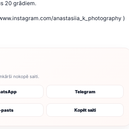
us 20 grādiem.
/www.instagram.com/anastasiia_k_photography )
enkārši nokopē saiti.
atsApp
Telegram
-pasts
Kopēt saiti