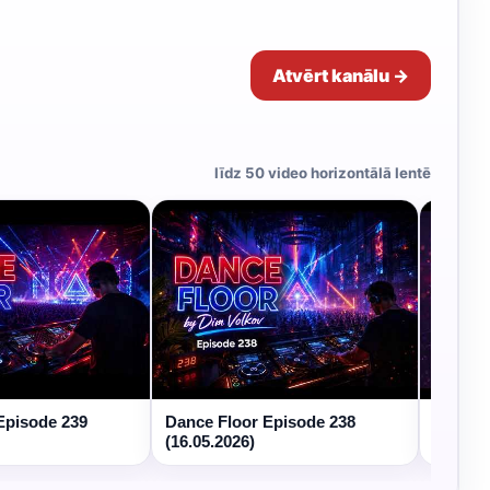
Atvērt kanālu →
līdz 50 video horizontālā lentē
Episode 239
Dance Floor Episode 238
Dance 
(16.05.2026)
(09.05.