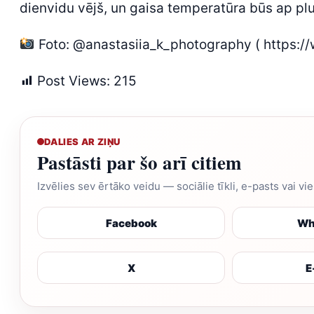
dienvidu vējš, un gaisa temperatūra būs ap pl
Foto: @anastasiia_k_photography ( https:/
Post Views:
215
DALIES AR ZIŅU
Pastāsti par šo arī citiem
Izvēlies sev ērtāko veidu — sociālie tīkli, e-pasts vai vi
Facebook
Wh
X
E