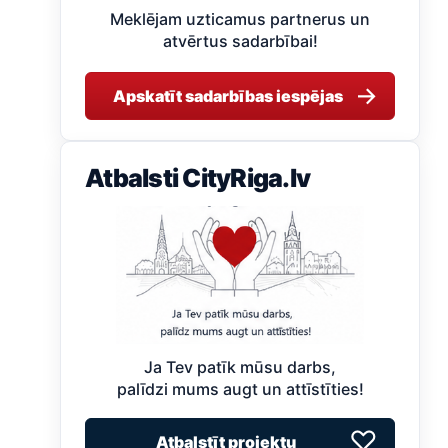
Meklējam uzticamus partnerus un
atvērtus sadarbībai!
→
Apskatīt sadarbības iespējas
Atbalsti CityRiga.lv
Ja Tev patīk mūsu darbs,
palīdzi mums augt un attīstīties!
♡
Atbalstīt projektu