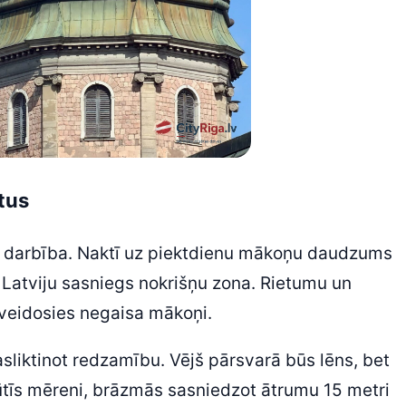
etus
na darbība. Naktī uz piektdienu mākoņu daudzums
ē Latviju sasniegs nokrišņu zona. Rietumu un
 izveidosies negaisa mākoņi.
liktinot redzamību. Vējš pārsvarā būs lēns, bet
pūtīs mēreni, brāzmās sasniedzot ātrumu 15 metri