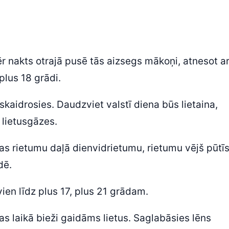
 nakts otrajā pusē tās aizsegs mākoņi, atnesot ar
plus 18 grādi.
aidrosies. Daudzviet valstī diena būs lietaina,
 lietusgāzes.
jas rietumu daļā dienvidrietumu, rietumu vējš pūtī
dē.
vien līdz plus 17, plus 21 grādam.
as laikā bieži gaidāms lietus. Saglabāsies lēns