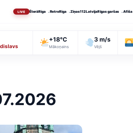
Ēterā
Riga
RetroRiga
Ziņas
112 Latvija
Rīgas garšas
Afiša
+18°C
3 m/s
dislavs
Mākoņains
Vējš
07.2026