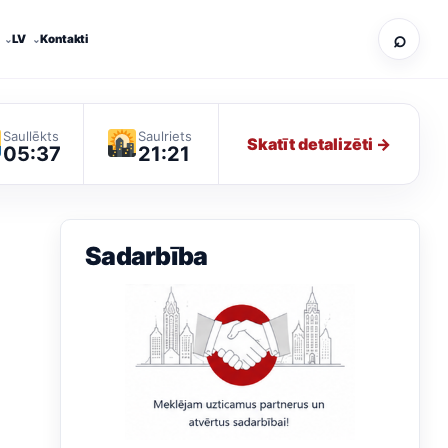
⌕
LV
Kontakti
Saullēkts
Saulriets
Skatīt detalizēti →
05:37
21:21
Sadarbība