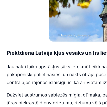
Piektdiena Latvijā kļūs vēsāks un līs li
Jau naktī laika apstākļus sāks ietekmēt ciklo
pakāpeniski palielināsies, un nakts otrajā pus
centrālajos rajonos īslaicīgi līs, kā arī vietām
Dažviet austrumos sabiezēs migla, dūmaka, pas
jūras piekrastē dienvidrietumu, rietumu vējš 