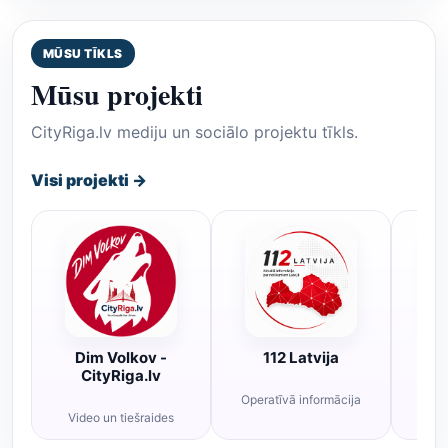
MŪSU TĪKLS
Mūsu projekti
CityRiga.lv mediju un sociālo projektu tīkls.
Visi projekti →
Dim Volkov -
112 Latvija
R
CityRiga.lv
Operatīvā informācija
Rī
Video un tiešraides