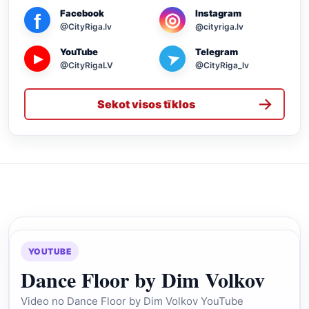
Facebook
Instagram
◎
f
@CityRiga.lv
@cityriga.lv
YouTube
Telegram
➤
▶
@CityRigaLV
@CityRiga_lv
→
Sekot visos tīklos
YOUTUBE
Dance Floor by Dim Volkov
Video no Dance Floor by Dim Volkov YouTube