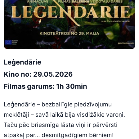
Leģendārie
Kino no: 29.05.2026
Filmas garums: 1h 30min
Leģendārie – bezbailīgie piedzīvojumu
meklētāji – savā laikā bija visdižākie varoņi.
Taču pēc briesmīga lāsta viņi ir pārvērsti
atpakaļ par… desmitgadīgiem bērniem!