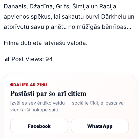
Danaels, Džadīna, Grifs, Šimija un Racija
apvienos spēkus, lai sakautu burvi Dārkhelu un
atbrīvotu savu planētu no mūžīgās bērnības…
Filma dublēta latviešu valodā.
Post Views:
94
DALIES AR ZIŅU
Pastāsti par šo arī citiem
Izvēlies sev ērtāko veidu — sociālie tīkli, e-pasts vai
vienkārši nokopē saiti.
Facebook
WhatsApp