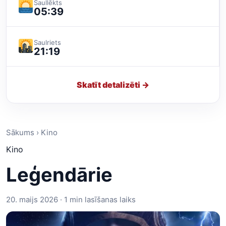
Saullēkts
05:39
Saulriets
21:19
Skatīt detalizēti →
Sākums › Kino
Kino
Leģendārie
20. maijs 2026 · 1 min lasīšanas laiks