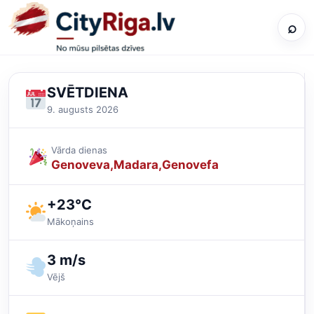
⌕
SVĒTDIENA
9. augusts 2026
Vārda dienas
Genoveva
Madara
Genovefa
+23°C
Mākoņains
3 m/s
Vējš