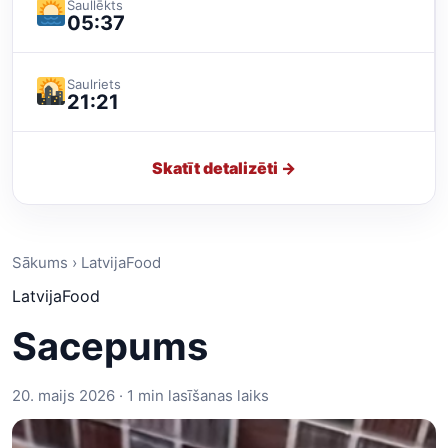
Saullēkts
05:37
Saulriets
21:21
Skatīt detalizēti →
Sākums › LatvijaFood
LatvijaFood
Sacepums
20. maijs 2026 · 1 min lasīšanas laiks