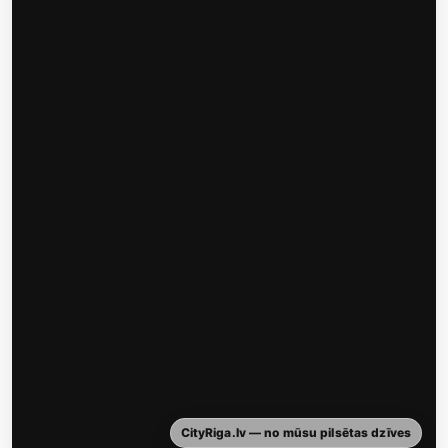
CityRiga.lv — no mūsu pilsētas dzīves