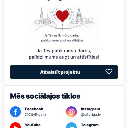
Ja Tev patīk mūsu darbs,
palīdzi mums augt un attīstīties!
♡
Atbalstīt projektu
Mēs sociālajos tīklos
Facebook
Instagram
◎
f
@CityRiga.lv
@cityriga.lv
YouTube
Telegram
➤
▶