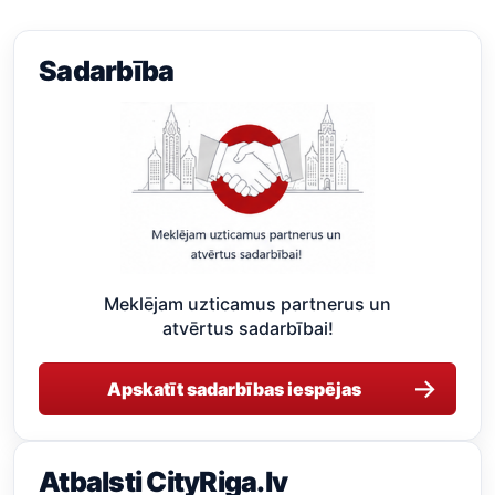
Sadarbība
Meklējam uzticamus partnerus un
atvērtus sadarbībai!
→
Apskatīt sadarbības iespējas
Atbalsti CityRiga.lv