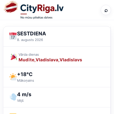
⌕
SESTDIENA
8. augusts 2026
Vārda dienas
Mudīte
Vladislava
Vladislavs
+18°C
Mākoņains
4 m/s
Vējš