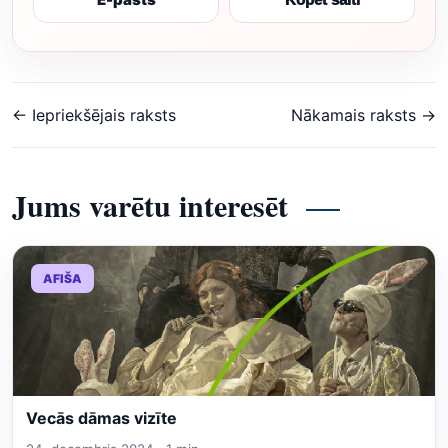
← Iepriekšējais raksts
Nākamais raksts →
Jums varētu interesēt
AFIŠA
Vecās dāmas vizīte