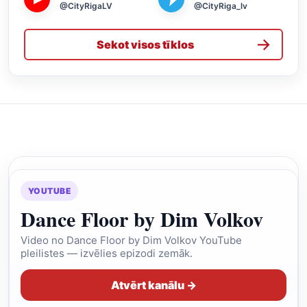
@CityRigaLV
@CityRiga_lv
→
Sekot visos tīklos
YOUTUBE
Dance Floor by Dim Volkov
Video no Dance Floor by Dim Volkov YouTube
pleilistes — izvēlies epizodi zemāk.
Atvērt kanālu →