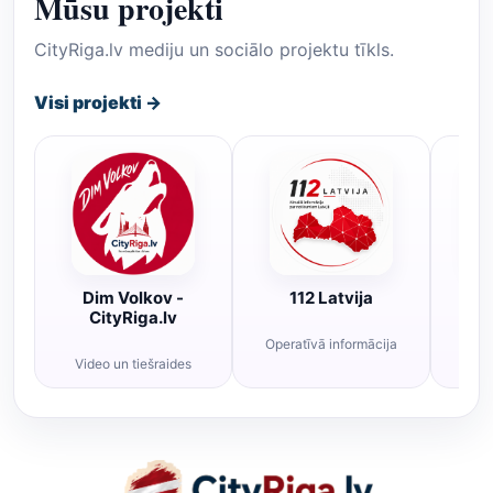
Mūsu projekti
CityRiga.lv mediju un sociālo projektu tīkls.
Visi projekti →
Dim Volkov -
112 Latvija
R
CityRiga.lv
Operatīvā informācija
Rī
Video un tiešraides