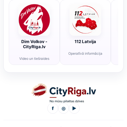
Dim Volkov -
112 Latvija
R
CityRiga.lv
Operatīvā informācija
Rī
Video un tiešraides
f
◎
▶