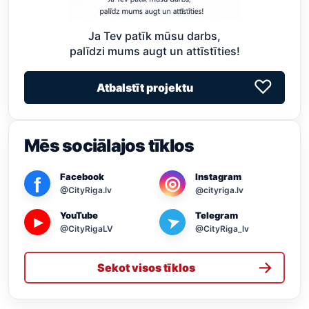
Ja Tev patīk mūsu darbs,
palīdzi mums augt un attīstīties!
♡
Atbalstīt projektu
Mēs sociālajos tīklos
Facebook
Instagram
◎
f
@CityRiga.lv
@cityriga.lv
YouTube
Telegram
➤
▶
@CityRigaLV
@CityRiga_lv
→
Sekot visos tīklos