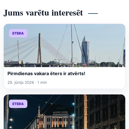
Jums varētu interesēt
ETERA
Pirmdienas vakara ēters ir atvērts!
29. jūnijs 2026 · 1 min
ETERA