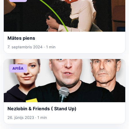
Mātes piens
7. septembris 2024 · 1 min
AFIŠA
Nezlobin & Friends ( Stand Up)
26. jūnijs 2023 · 1 min