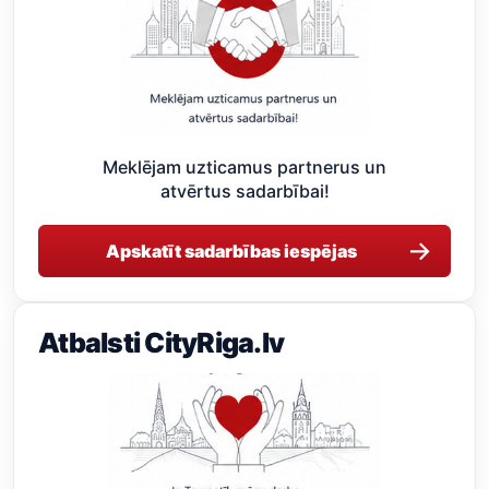
Meklējam uzticamus partnerus un
atvērtus sadarbībai!
→
Apskatīt sadarbības iespējas
Atbalsti CityRiga.lv