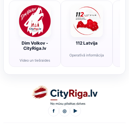
Dim Volkov -
112 Latvija
R
CityRiga.lv
Operatīvā informācija
Rī
Video un tiešraides
f
◎
▶