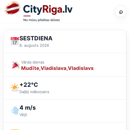
⌕
SESTDIENA
8. augusts 2026
Vārda dienas
Mudīte
Vladislava
Vladislavs
+22°C
Daļēji mākoņains
4 m/s
Vējš