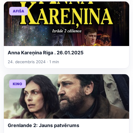
AFIŠA
Anna Kareņina Riga . 26.01.2025
24. decembris 2024 · 1 min
KINO
Grenlande 2: Jauns patvērums