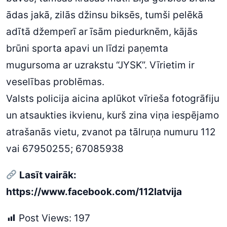
ādas jakā, zilās džinsu biksēs, tumši pelēkā
adītā džemperī ar īsām piedurknēm, kājās
brūni sporta apavi un līdzi paņemta
mugursoma ar uzrakstu “JYSK”. Vīrietim ir
veselības problēmas.
Valsts policija aicina aplūkot vīrieša fotogrāfiju
un atsaukties ikvienu, kurš zina viņa iespējamo
atrašanās vietu, zvanot pa tālruņa numuru 112
vai 67950255; 67085938
Lasīt vairāk:
https://www.facebook.com/112latvija
Post Views:
197