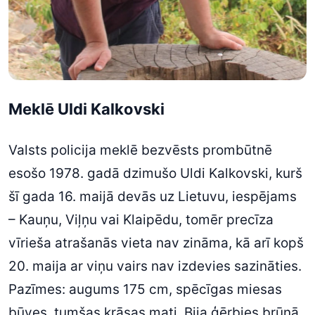
Meklē Uldi Kalkovski
Valsts policija meklē bezvēsts prombūtnē
esošo 1978. gadā dzimušo Uldi Kalkovski, kurš
šī gada 16. maijā devās uz Lietuvu, iespējams
– Kauņu, Viļņu vai Klaipēdu, tomēr precīza
vīrieša atrašanās vieta nav zināma, kā arī kopš
20. maija ar viņu vairs nav izdevies sazināties.
Pazīmes: augums 175 cm, spēcīgas miesas
būves, tumšas krāsas mati. Bija ģērbies brūnā