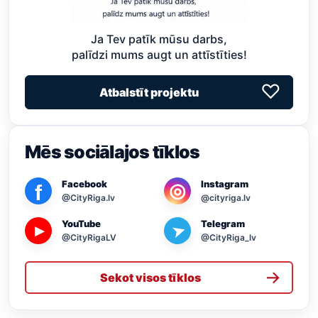
Ja Tev patīk mūsu darbs,
palīdzi mums augt un attīstīties!
♡
Atbalstīt projektu
Mēs sociālajos tīklos
Facebook
Instagram
◎
f
@CityRiga.lv
@cityriga.lv
YouTube
Telegram
➤
▶
@CityRigaLV
@CityRiga_lv
→
Sekot visos tīklos