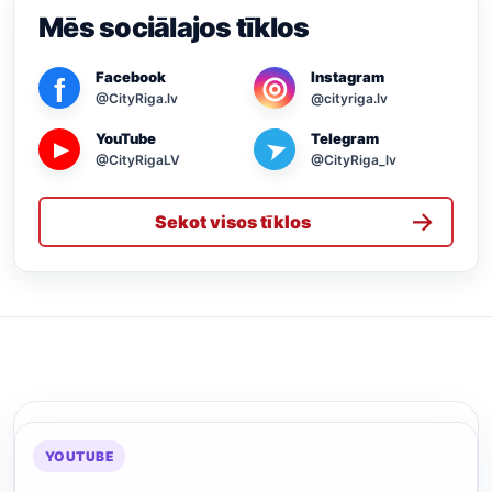
Mēs sociālajos tīklos
Facebook
Instagram
◎
f
@CityRiga.lv
@cityriga.lv
YouTube
Telegram
➤
▶
@CityRigaLV
@CityRiga_lv
→
Sekot visos tīklos
YOUTUBE