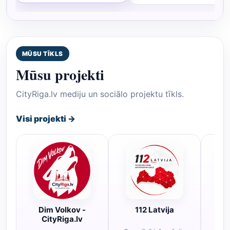
MŪSU TĪKLS
Mūsu projekti
CityRiga.lv mediju un sociālo projektu tīkls.
Visi projekti →
Dim Volkov -
112 Latvija
R
CityRiga.lv