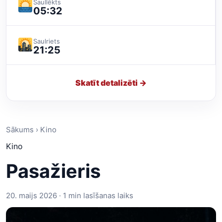
Saullēkts
05:32
Saulriets
21:25
Skatīt detalizēti →
Sākums › Kino
Kino
Pasažieris
20. maijs 2026 · 1 min lasīšanas laiks