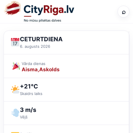
⌕
CETURTDIENA
6. augusts 2026
Vārda dienas
Aisma
Askolds
+21°C
Skaidrs laiks
3 m/s
Vējš