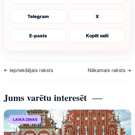
Telegram
X
E-pasts
Kopēt saiti
← Iepriekšējais raksts
Nākamais raksts →
Jums varētu interesēt
LAIKA ZIŅAS