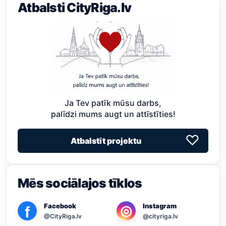
Atbalsti CityRiga.lv
Ja Tev patīk mūsu darbs,
palīdzi mums augt un attīstīties!
♡
Atbalstīt projektu
Mēs sociālajos tīklos
Facebook
Instagram
◎
f
@CityRiga.lv
@cityriga.lv