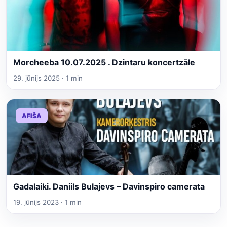
Morcheeba 10.07.2025 . Dzintaru koncertzāle
29. jūnijs 2025 · 1 min
AFIŠA
Gadalaiki. Daniils Bulajevs – Davinspiro camerata
19. jūnijs 2023 · 1 min