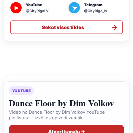
YouTube
Telegram
➤
▶
@CityRigaLV
@CityRiga_lv
→
Sekot visos tīklos
YOUTUBE
Dance Floor by Dim Volkov
Video no Dance Floor by Dim Volkov YouTube
pleilistes — izvēlies epizodi zemāk.
Atvērt kanālu →