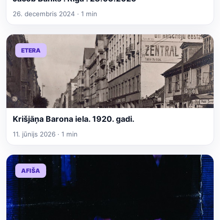
26. decembris 2024 · 1 min
ETERA
Krišjāņa Barona iela. 1920. gadi.
11. jūnijs 2026 · 1 min
AFIŠA