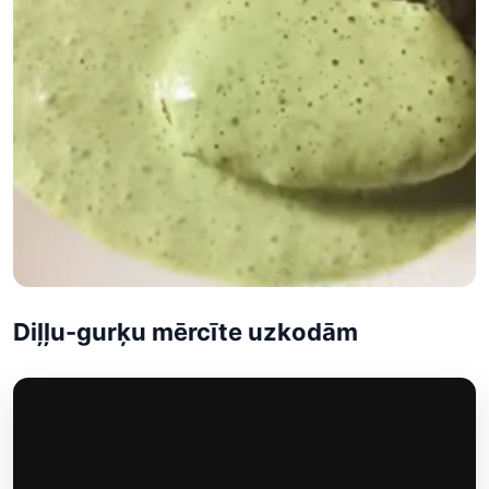
Diļļu-gurķu mērcīte uzkodām