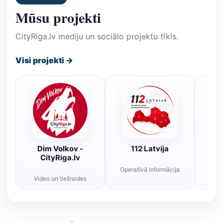
Mūsu projekti
CityRiga.lv mediju un sociālo projektu tīkls.
Visi projekti →
Dim Volkov -
112 Latvija
R
CityRiga.lv
Operatīvā informācija
Rī
Video un tiešraides