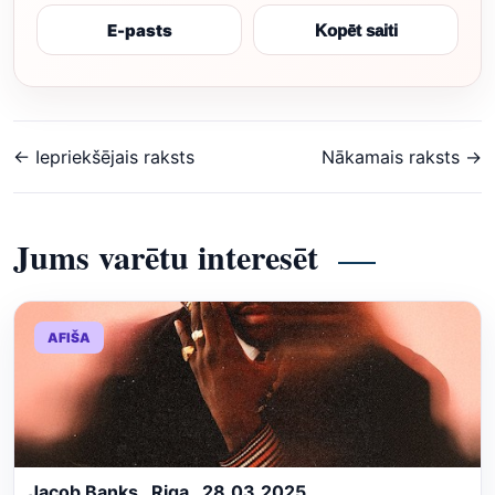
E-pasts
Kopēt saiti
← Iepriekšējais raksts
Nākamais raksts →
Jums varētu interesēt
AFIŠA
Jacob Banks . Riga . 28.03.2025