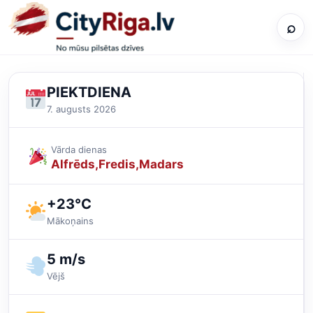
⌕
PIEKTDIENA
7. augusts 2026
Vārda dienas
Alfrēds
Fredis
Madars
+23°C
Mākoņains
5 m/s
Vējš