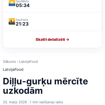
Saullēkts
05:34
Saulriets
21:23
Skatīt detalizēti →
Sākums › LatvijaFood
LatvijaFood
Diļļu-gurķu mērcīte
uzkodām
20. maijs 2026 · 1 min lasīšanas laiks