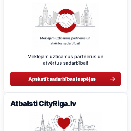
Meklējam uzticamus partnerus un
atvērtus sadarbībai!
→
Apskatīt sadarbības iespējas
Atbalsti CityRiga.lv