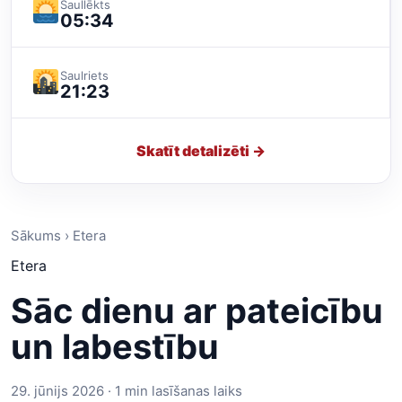
Saullēkts
05:34
Saulriets
21:23
Skatīt detalizēti →
Sākums › Etera
Etera
Sāc dienu ar pateicību
un labestību
29. jūnijs 2026 · 1 min lasīšanas laiks