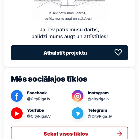
Ja Tev patīk mūsu darbs,
palīdzi mums augt un attīstīties!
♡
Atbalstīt projektu
Mēs sociālajos tīklos
Facebook
Instagram
◎
f
@CityRiga.lv
@cityriga.lv
YouTube
Telegram
➤
▶
@CityRigaLV
@CityRiga_lv
→
Sekot visos tīklos