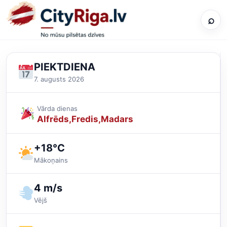
⌕
PIEKTDIENA
7. augusts 2026
Vārda dienas
Alfrēds
Fredis
Madars
+18°C
Mākoņains
4 m/s
Vējš