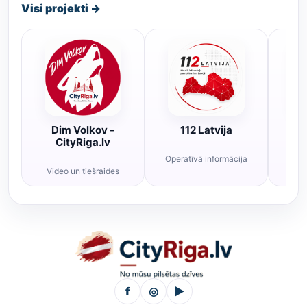
Visi projekti →
Dim Volkov -
112 Latvija
R
CityRiga.lv
Operatīvā informācija
Rī
Video un tiešraides
f
◎
▶