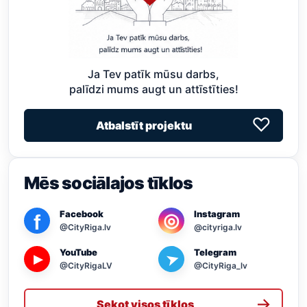
Ja Tev patīk mūsu darbs,
palīdzi mums augt un attīstīties!
♡
Atbalstīt projektu
Mēs sociālajos tīklos
Facebook
Instagram
◎
f
@CityRiga.lv
@cityriga.lv
YouTube
Telegram
➤
▶
@CityRigaLV
@CityRiga_lv
→
Sekot visos tīklos