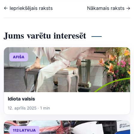
← Iepriekšējais raksts
Nākamais raksts →
Jums varētu interesēt
AFIŠA
Idiota valsis
12. aprīlis 2025 · 1 min
112 LATVIJA