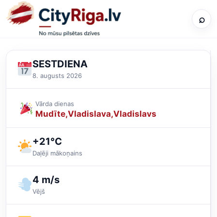
⌕
SESTDIENA
8. augusts 2026
Vārda dienas
Mudīte
Vladislava
Vladislavs
+21°C
Daļēji mākoņains
4 m/s
Vējš