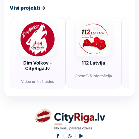
Visi projekti →
Dim Volkov -
112 Latvija
R
CityRiga.lv
Operatīvā informācija
Rī
Video un tiešraides
f
◎
▶