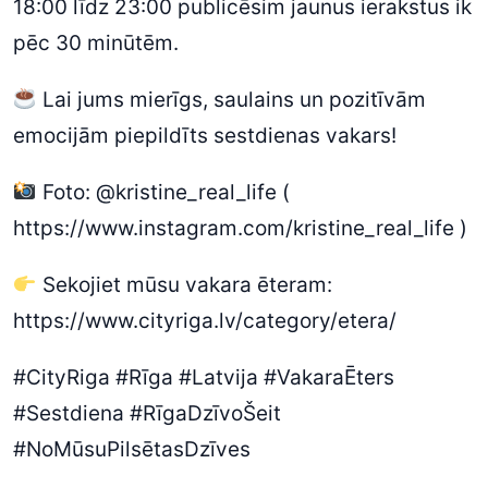
18:00 līdz 23:00 publicēsim jaunus ierakstus ik
pēc 30 minūtēm.
Lai jums mierīgs, saulains un pozitīvām
emocijām piepildīts sestdienas vakars!
Foto: @kristine_real_life (
https://www.instagram.com/kristine_real_life )
Sekojiet mūsu vakara ēteram:
https://www.cityriga.lv/category/etera/
#CityRiga #Rīga #Latvija #VakaraĒters
#Sestdiena #RīgaDzīvoŠeit
#NoMūsuPilsētasDzīves