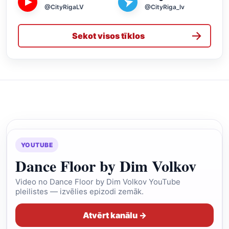
➤
▶
@CityRigaLV
@CityRiga_lv
→
Sekot visos tīklos
YOUTUBE
Dance Floor by Dim Volkov
Video no Dance Floor by Dim Volkov YouTube
pleilistes — izvēlies epizodi zemāk.
Atvērt kanālu →