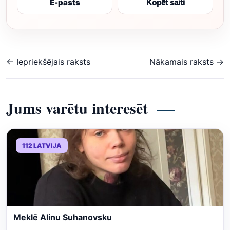
E-pasts
Kopēt saiti
← Iepriekšējais raksts
Nākamais raksts →
Jums varētu interesēt
112 LATVIJA
Meklē Alinu Suhanovsku