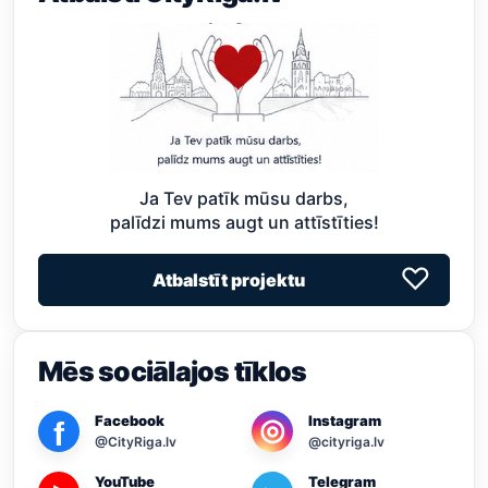
Ja Tev patīk mūsu darbs,
palīdzi mums augt un attīstīties!
♡
Atbalstīt projektu
Mēs sociālajos tīklos
Facebook
Instagram
◎
f
@CityRiga.lv
@cityriga.lv
YouTube
Telegram