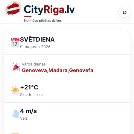
⌕
SVĒTDIENA
9. augusts 2026
Vārda dienas
Genoveva
Madara
Genovefa
+21°C
Skaidrs laiks
4 m/s
Vējš