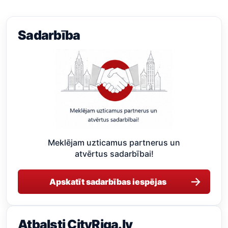
Sadarbība
Meklējam uzticamus partnerus un
atvērtus sadarbībai!
→
Apskatīt sadarbības iespējas
Atbalsti CityRiga.lv