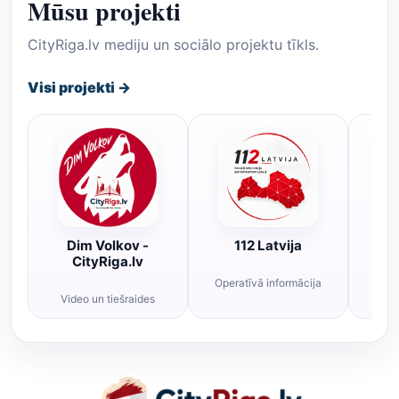
Mūsu projekti
CityRiga.lv mediju un sociālo projektu tīkls.
Visi projekti →
Dim Volkov -
112 Latvija
R
CityRiga.lv
Operatīvā informācija
Rī
Video un tiešraides