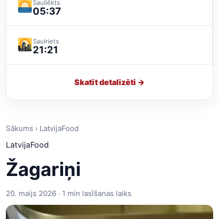
Saullēkts
05:37
Saulriets
21:21
Skatīt detalizēti →
Sākums › LatvijaFood
LatvijaFood
Žagariņi
20. maijs 2026 · 1 min lasīšanas laiks