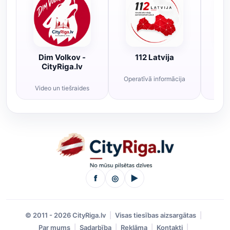
Dim Volkov -
112 Latvija
R
CityRiga.lv
Operatīvā informācija
Rī
Video un tiešraides
f
◎
▶
© 2011 - 2026 CityRiga.lv
Visas tiesības aizsargātas
Par mums
Sadarbība
Reklāma
Kontakti