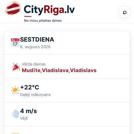
⌕
SESTDIENA
8. augusts 2026
Vārda dienas
Mudīte
Vladislava
Vladislavs
+22°C
Daļēji mākoņains
4 m/s
Vējš