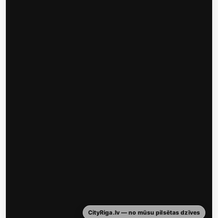
CityRiga.lv — no mūsu pilsētas dzīves