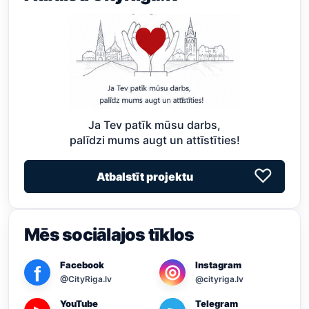
Ja Tev patīk mūsu darbs,
palīdzi mums augt un attīstīties!
♡
Atbalstīt projektu
Mēs sociālajos tīklos
Facebook
Instagram
◎
f
@CityRiga.lv
@cityriga.lv
YouTube
Telegram