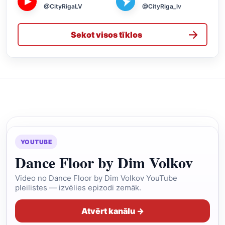
➤
▶
@CityRigaLV
@CityRiga_lv
→
Sekot visos tīklos
YOUTUBE
Dance Floor by Dim Volkov
Video no Dance Floor by Dim Volkov YouTube
pleilistes — izvēlies epizodi zemāk.
Atvērt kanālu →