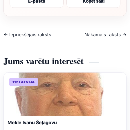
E-pasts
Kopēt saiti
← Iepriekšējais raksts
Nākamais raksts →
Jums varētu interesēt
112 LATVIJA
Meklē Ivanu Šeļagovu