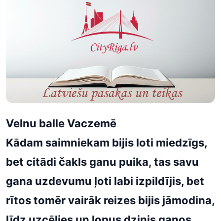
Velnu balle Vaczemē
Kādam saimniekam bijis loti miedzīgs,
bet citādi čakls ganu puika, tas savu
gana uzdevumu ļoti labi izpildījis, bet
rītos tomēr vairāk reizes bijis jāmodina,
līdz uzcēlies un lopus dzinis ganos.