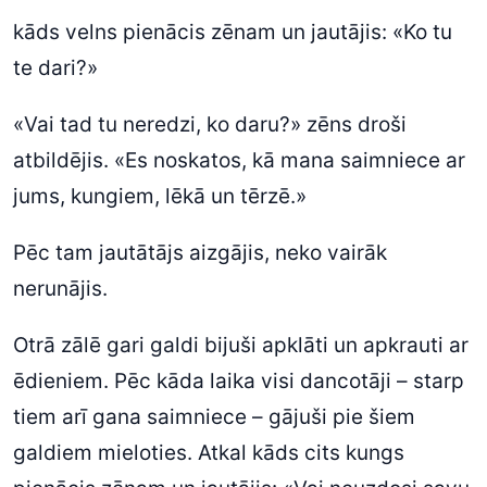
kāds velns pienācis zēnam un jautājis: «Ko tu
te dari?»
«Vai tad tu neredzi, ko daru?» zēns droši
atbildējis. «Es noskatos, kā mana saimniece ar
jums, kungiem, lēkā un tērzē.»
Pēc tam jautātājs aizgājis, neko vairāk
nerunājis.
Otrā zālē gari galdi bijuši apklāti un apkrauti ar
ēdieniem. Pēc kāda laika visi dancotāji – starp
tiem arī gana saimniece – gājuši pie šiem
galdiem mieloties. Atkal kāds cits kungs