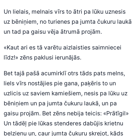
Un lielais, melnais vīrs to ātri pa lūku uznesis
uz bēniņiem, no turienes pa jumta čukuru laukā
un tad pa gaisu vēja ātrumā projām.
«Kaut ari es tā varētu aizlaisties saimniecei
līdz!» zēns paklusi ierunājās.
Bet tajā pašā acumirklī otrs tāds pats melns,
liels vīrs nostājies pie gana, paķēris to un
uzlicis uz saviem kamiešiem, nesis pa lūku uz
bēniņiem un pa jumta čukuru laukā, un pa
gaisu projām. Bet zēns nebija teicis: «Prātīgil»
Un tādēļ pie lūkas stenderes dabūjis krietnu
belzienu un, caur jumta čukuru skrejot, kāds