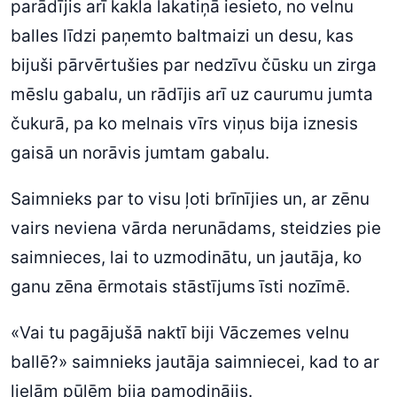
parādījis arī kakla lakatiņā iesieto, no velnu
balles līdzi paņemto baltmaizi un desu, kas
bijuši pārvērtušies par nedzīvu čūsku un zirga
mēslu gabalu, un rādījis arī uz caurumu jumta
čukurā, pa ko melnais vīrs viņus bija iznesis
gaisā un norāvis jumtam gabalu.
Saimnieks par to visu ļoti brīnījies un, ar zēnu
vairs neviena vārda nerunādams, steidzies pie
saimnieces, lai to uzmodinātu, un jautāja, ko
ganu zēna ērmotais stāstījums īsti nozīmē.
«Vai tu pagājušā naktī biji Vāczemes velnu
ballē?» saimnieks jautāja saimniecei, kad to ar
lielām pūlēm bija pamodinājis.