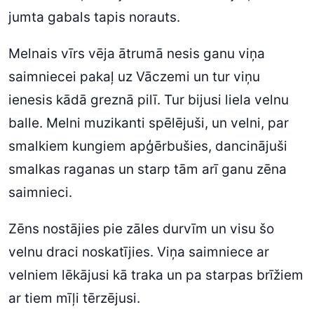
jumta gabals tapis norauts.
Melnais vīrs vēja ātrumā nesis ganu viņa
saimniecei pakaļ uz Vāczemi un tur viņu
ienesis kādā greznā pilī. Tur bijusi liela velnu
balle. Melni muzikanti spēlējuši, un velni, par
smalkiem kungiem apģērbušies, dancinājuši
smalkas raganas un starp tām arī ganu zēna
saimnieci.
Zēns nostājies pie zāles durvīm un visu šo
velnu draci noskatījies. Viņa saimniece ar
velniem lēkājusi kā traka un pa starpas brīžiem
ar tiem mīļi tērzējusi.