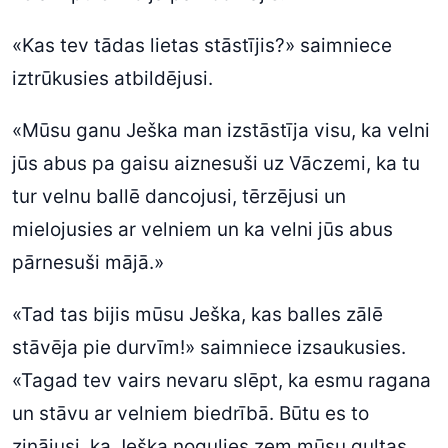
«Kas tev tādas lietas stāstījis?» saimniece
iztrūkusies atbildējusi.
«Mūsu ganu Ješka man izstāstīja visu, ka velni
jūs abus pa gaisu aiznesuši uz Vāczemi, ka tu
tur velnu ballē dancojusi, tērzējusi un
mielojusies ar velniem un ka velni jūs abus
pārnesuši mājā.»
«Tad tas bijis mūsu Ješka, kas balles zālē
stāvēja pie durvīm!» saimniece izsaukusies.
«Tagad tev vairs nevaru slēpt, ka esmu ragana
un stāvu ar velniem biedrībā. Būtu es to
zinājusi, ka Ješka nogulies zem mūsu gultas,