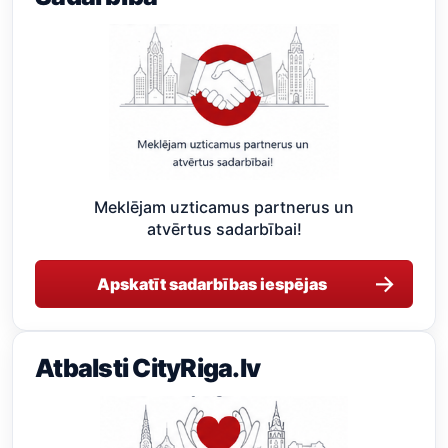
Meklējam uzticamus partnerus un
atvērtus sadarbībai!
→
Apskatīt sadarbības iespējas
Atbalsti CityRiga.lv