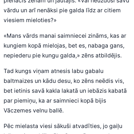
pienācis zēnam un jautājis: «Vai neuzdosi savu
vārdu un arī nenāksi pie galda līdz ar citiem
viesiem mieloties?»
«Mans vārds manai saimniecei zināms, kas ar
kungiem kopā mielojas, bet es, nabaga gans,
nepiederu pie kungu galda,» zēns atbildējis.
Tad kungs viņam atnesis labu gabalu
baltmaizes un kādu desu, ko zēns neēdis vis,
bet ietinis savā kakla lakatā un iebāzis kabatā
par piemiņu, ka ar saimnieci kopā bijis
Vāczemes velnu ballē.
Pēc mielasta viesi sākuši atvadīties, jo gaiļu