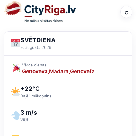
⌕
SVĒTDIENA
9. augusts 2026
Vārda dienas
Genoveva
Madara
Genovefa
+22°C
Daļēji mākoņains
3 m/s
Vējš