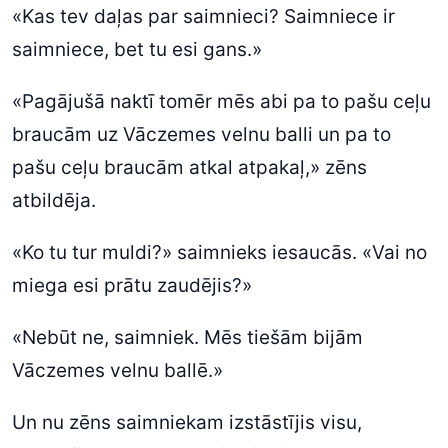
«Kas tev daļas par saimnieci? Saimniece ir
saimniece, bet tu esi gans.»
«Pagājušā naktī tomēr mēs abi pa to pašu ceļu
braucām uz Vāczemes velnu balli un pa to
pašu ceļu braucām atkal atpakaļ,» zēns
atbildēja.
«Ko tu tur muldi?» saimnieks iesaucās. «Vai no
miega esi prātu zaudējis?»
«Nebūt ne, saimniek. Mēs tiešām bijām
Vāczemes velnu ballē.»
Un nu zēns saimniekam izstāstījis visu,