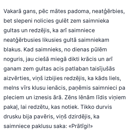
Vakarā gans, pēc mātes padoma, neatģērbies,
bet slepeni nolicies gulēt zem saimnieka
gultas un redzējis, ka arī saimniece
neatģērbusies likusies gultā saimniekam
blakus. Kad saimnieks, no dienas pūlēm
noguris, jau ciešā miegā dikti krācis un arī
ganam zem gultas acis patlaban taisījušās
aizvērties, viņš izbijies redzējis, ka kāds liels,
melns vīrs klusu ienācis, paņēmis saimnieci pa
pleciem un iznesis ārā. Zēns lēnām līdis viņiem
pakaļ, lai redzētu, kas notiek. Tikko durvis
drusku bija pavēris, viņš dzirdējis, ka
saimniece paklusu saka: «Prātīgi!»