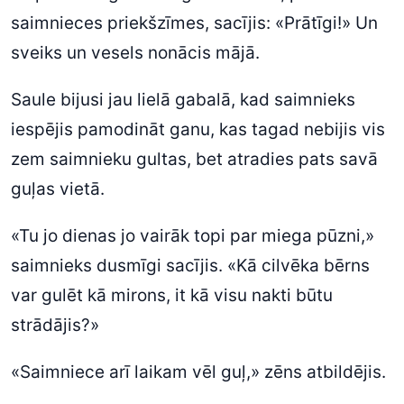
saimnieces priekšzīmes, sacījis: «Prātīgi!» Un
sveiks un vesels nonācis mājā.
Saule bijusi jau lielā gabalā, kad saimnieks
iespējis pamodināt ganu, kas tagad nebijis vis
zem saimnieku gultas, bet atradies pats savā
guļas vietā.
«Tu jo dienas jo vairāk topi par miega pūzni,»
saimnieks dusmīgi sacījis. «Kā cilvēka bērns
var gulēt kā mirons, it kā visu nakti būtu
strādājis?»
«Saimniece arī laikam vēl guļ,» zēns atbildējis.