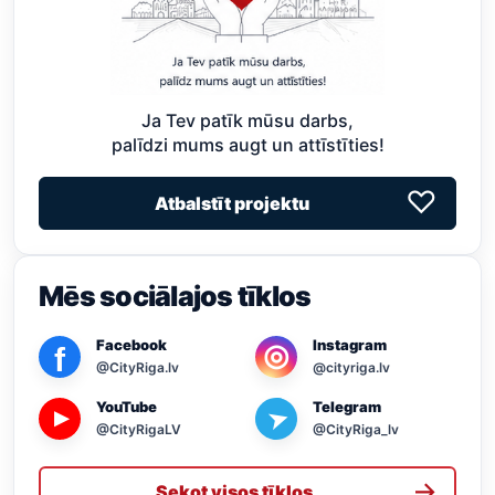
Ja Tev patīk mūsu darbs,
palīdzi mums augt un attīstīties!
♡
Atbalstīt projektu
Mēs sociālajos tīklos
Facebook
Instagram
◎
f
@CityRiga.lv
@cityriga.lv
YouTube
Telegram
➤
▶
@CityRigaLV
@CityRiga_lv
→
Sekot visos tīklos