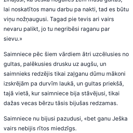
lai noskatītos manu darbu pa nakti, tad es būtu
viņu nožņaugusi. Tagad pie tevis ari vairs
nevaru palikt, jo tu negribēsi raganu par
sievu.»
Saimniece pēc šiem vārdiem ātri uzcēlusies no
gultas, palēkusies drusku uz augšu, un
saimnieks redzējis tikai zaļganu dūmu mākoni
izskrējām pa durvīm laukā, un gultas priekšā,
tajā vietā, kur saimniece bija stāvējusi, tikai
dažas vecas bērzu tāsis bijušas redzamas.
Saimniece nu bijusi pazudusi, «bet ganu Ješka
vairs nebijis rītos miedzīgs.