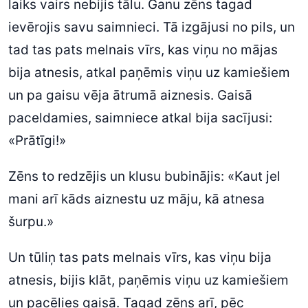
laiks vairs nebijis tālu. Ganu zēns tagad
ievērojis savu saimnieci. Tā izgājusi no pils, un
tad tas pats melnais vīrs, kas viņu no mājas
bija atnesis, atkal paņēmis viņu uz kamiešiem
un pa gaisu vēja ātrumā aiznesis. Gaisā
paceldamies, saimniece atkal bija sacījusi:
«Prātīgi!»
Zēns to redzējis un klusu bubinājis: «Kaut jel
mani arī kāds aiznestu uz māju, kā atnesa
šurpu.»
Un tūliņ tas pats melnais vīrs, kas viņu bija
atnesis, bijis klāt, paņēmis viņu uz kamiešiem
un pacēlies gaisā. Tagad zēns arī, pēc