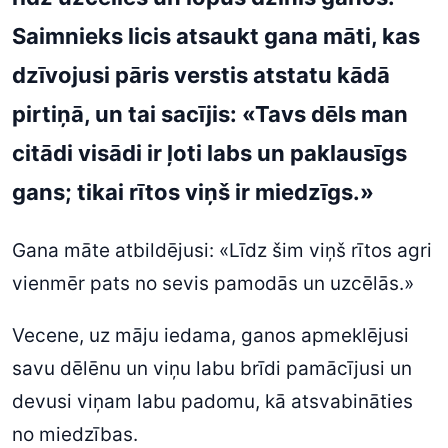
Saimnieks licis atsaukt gana māti, kas
dzīvojusi pāris verstis atstatu kādā
pirtiņā, un tai sacījis: «Tavs dēls man
citādi visādi ir ļoti labs un paklausīgs
gans; tikai rītos viņš ir miedzīgs.»
Gana māte atbildējusi: «Līdz šim viņš rītos agri
vienmēr pats no sevis pamodās un uzcēlās.»
Vecene, uz māju iedama, ganos apmeklējusi
savu dēlēnu un viņu labu brīdi pamācījusi un
devusi viņam labu padomu, kā atsvabināties
no miedzības.