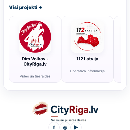
Visi projekti →
Dim Volkov -
112 Latvija
R
CityRiga.lv
Operatīvā informācija
Rī
Video un tiešraides
f
◎
▶